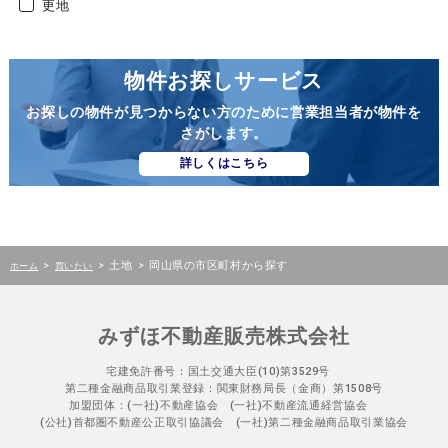
更地
物件お探しサービス
お探しの物件が見つからない方のために営業担当者が物件を
さがします。
詳しくはこちら
>
>
土地
>
岡山県の市区町村から探す
ホーム
買いたい
みずほ不動産販売株式会社
宅建免許番号：国土交通大臣(10)第3529号
第二種金融商品取引業登録：関東財務局長（金商）第1508号
加盟団体：(一社)不動産協会 (一社)不動産流通経営協会
(公社)首都圏不動産公正取引協議会 (一社)第二種金融商品取引業協会