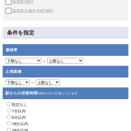
加賀郡(
0
件)
加賀郡吉備中央町(
0
件)
条件を指定
価格帯
～
土地面積
～
駅からの所要時間
※80m=1分で計算しています
指定なし
1分以内
5分以内
10分以内
15分以内