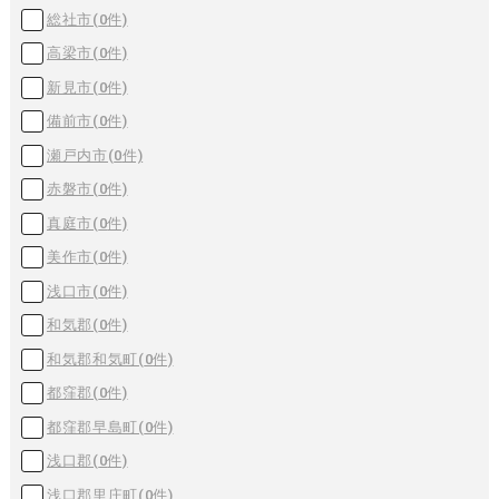
総社市(
0
件)
高梁市(
0
件)
新見市(
0
件)
備前市(
0
件)
瀬戸内市(
0
件)
赤磐市(
0
件)
真庭市(
0
件)
美作市(
0
件)
浅口市(
0
件)
和気郡(
0
件)
和気郡和気町(
0
件)
都窪郡(
0
件)
都窪郡早島町(
0
件)
浅口郡(
0
件)
浅口郡里庄町(
0
件)