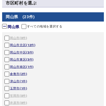
市区町村を選ぶ
岡山県 (23件)
岡山県
すべての地域を選択する
岡山市(
0
件)
岡山市北区(
12
件)
岡山市中区(
3
件)
岡山市東区(
3
件)
岡山市南区(
1
件)
倉敷市(
2
件)
津山市(
1
件)
玉野市(
1
件)
笠岡市(
0
件)
井原市(
0
件)