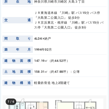
所
在
地
神奈川県川崎市川崎区 大島３丁目
ＪＲ東海道本線 『川崎』駅 バス15分 バス停
『大島第二公園入口』 徒歩3分
交
通
ＪＲ京浜東北・根岸線 『川崎』駅 バス15分 バ
ス停『大島第二公園入口』 徒歩3分
間
取
り
4LDK+納戸
築
年
月
1994年02月
建
物
面
積
147.19㎡（約44.52坪）
土
地
面
積
158.31㎡（約47.88坪）：公簿
建
物
構
造
軽量鉄骨造 地上2階建て
1
/
6