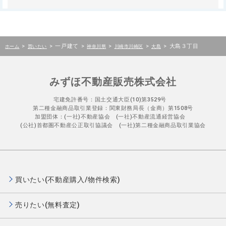
>
>
一戸建て
>
>
>
>
大島３丁目
ホーム
買いたい
神奈川県
川崎市川崎区
大島
みずほ不動産販売株式会社
宅建免許番号：国土交通大臣(10)第3529号
第二種金融商品取引業登録：関東財務局長（金商）第1508号
加盟団体：(一社)不動産協会 (一社)不動産流通経営協会
(公社)首都圏不動産公正取引協議会 (一社)第二種金融商品取引業協会
買いたい(不動産購入/物件検索)
売りたい(無料査定)