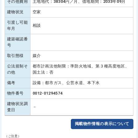
その他費用
土地地代：38304円／月、借地期間：2033年09月
建物状況
空家
引渡し可能
相談
年月
建築確認番
号
取引態様
媒介
公法規制そ
都市計画法他制限：準防火地域、第３種高度地区、
の他
国土法：否
備考
設備：都市ガス、公営水道、本下水
物件番号
0012-01294574
建物状況調
－
査日
掲載物件情報の表示について
（ご注意）