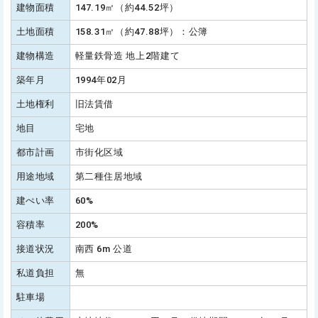
建物面積
147.19㎡（約44.52坪）
土地面積
158.31㎡（約47.88坪）：公簿
建物構造
軽量鉄骨造 地上2階建て
築年月
1994年02月
土地権利
旧法賃借
地目
宅地
都市計画
市街化区域
用途地域
第二種住居地域
建ぺい率
60%
容積率
200%
接道状況
南西 6m 公道
私道負担
無
駐車場