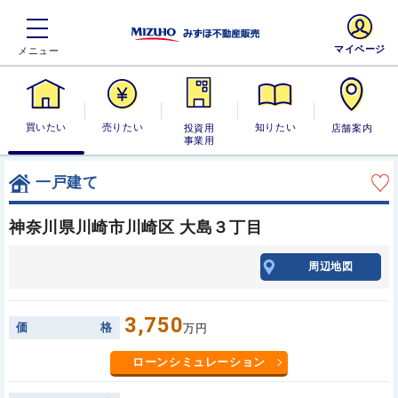
マイページ
買いたい
売りたい
投資用・事業
知りたい
店舗案内
用
一戸建て
神奈川県川崎市川崎区 大島３丁目
周辺地図
3,750
価
格
万円
ローンシミュレーション