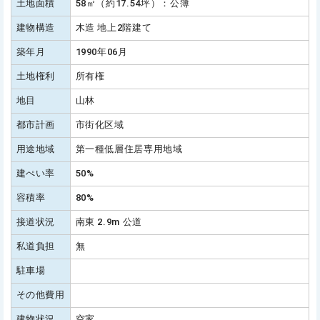
土地面積
58㎡（約17.54坪）：公簿
建物構造
木造 地上2階建て
築年月
1990年06月
土地権利
所有権
地目
山林
都市計画
市街化区域
用途地域
第一種低層住居専用地域
建ぺい率
50%
容積率
80%
接道状況
南東 2.9m 公道
私道負担
無
駐車場
その他費用
建物状況
空家