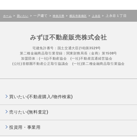
>
>
一戸建て
>
>
>
>
上永谷１丁目
ホーム
買いたい
神奈川県
横浜市港南区
上永谷
みずほ不動産販売株式会社
宅建免許番号：国土交通大臣(10)第3529号
第二種金融商品取引業登録：関東財務局長（金商）第1508号
加盟団体：(一社)不動産協会 (一社)不動産流通経営協会
(公社)首都圏不動産公正取引協議会 (一社)第二種金融商品取引業協会
買いたい(不動産購入/物件検索)
売りたい(無料査定)
投資用・事業用