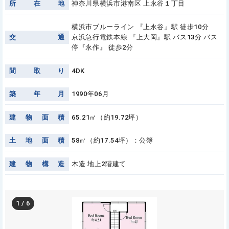
所
在
地
神奈川県横浜市港南区 上永谷１丁目
横浜市ブルーライン 『上永谷』駅 徒歩10分
交
通
京浜急行電鉄本線 『上大岡』駅 バス13分 バス
停『永作』 徒歩2分
間
取
り
4DK
築
年
月
1990年06月
建
物
面
積
65.21㎡（約19.72坪）
土
地
面
積
58㎡（約17.54坪）：公簿
建
物
構
造
木造 地上2階建て
1
/
6