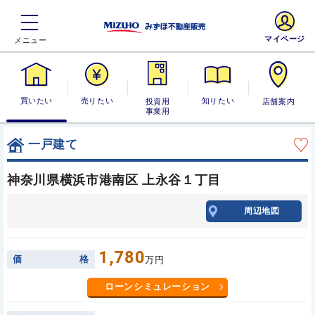
マイページ
買いたい
売りたい
投資用・事業
知りたい
店舗案内
用
一戸建て
神奈川県横浜市港南区 上永谷１丁目
周辺地図
1,780
価
格
万円
ローンシミュレーション