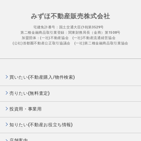
みずほ不動産販売株式会社
宅建免許番号：国土交通大臣(10)第3529号
第二種金融商品取引業登録：関東財務局長（金商）第1508号
加盟団体：(一社)不動産協会 (一社)不動産流通経営協会
(公社)首都圏不動産公正取引協議会 (一社)第二種金融商品取引業協会
買いたい(不動産購入/物件検索)
売りたい(無料査定)
投資用・事業用
知りたい(不動産お役立ち情報)
店舗案内