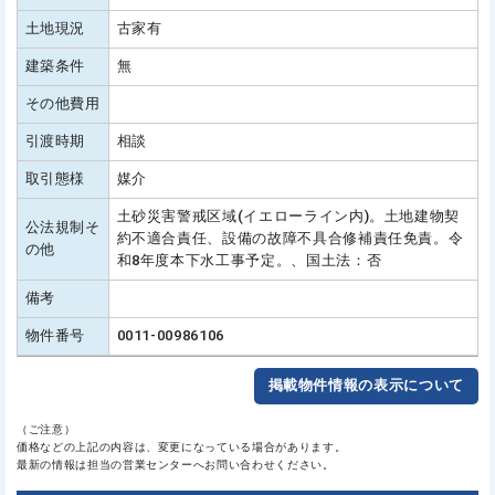
土地現況
古家有
建築条件
無
その他費用
引渡時期
相談
取引態様
媒介
土砂災害警戒区域(イエローライン内)。土地建物契
公法規制そ
約不適合責任、設備の故障不具合修補責任免責。令
の他
和8年度本下水工事予定。、国土法：否
備考
物件番号
0011-00986106
掲載物件情報の表示について
（ご注意）
価格などの上記の内容は、変更になっている場合があります。
最新の情報は担当の営業センターへお問い合わせください。