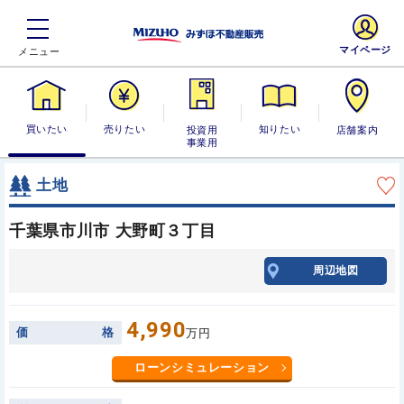
マイページ
買いたい
売りたい
投資用・事業
知りたい
店舗案内
用
土地
千葉県市川市 大野町３丁目
周辺地図
4,990
価
格
万円
ローンシミュレーション