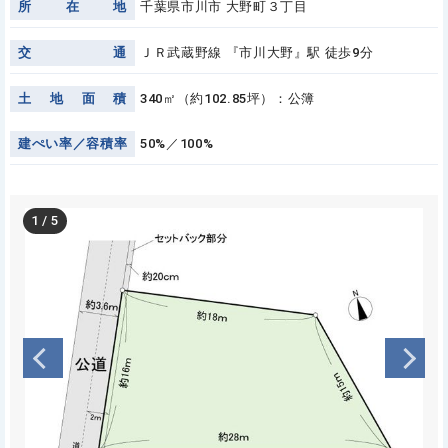
所
在
地
千葉県市川市 大野町３丁目
交
通
ＪＲ武蔵野線 『市川大野』駅 徒歩9分
土
地
面
積
340㎡（約102.85坪）：公簿
建
ぺ
い
率
／
容
積
率
50%／100%
1
/
5