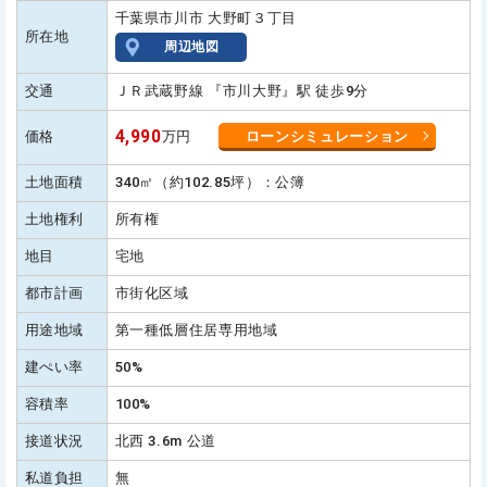
千葉県市川市 大野町３丁目
所在地
周辺地図
交通
ＪＲ武蔵野線 『市川大野』駅 徒歩9分
4,990
価格
万円
ローンシミュレーション
土地面積
340㎡（約102.85坪）：公簿
土地権利
所有権
地目
宅地
都市計画
市街化区域
用途地域
第一種低層住居専用地域
建ぺい率
50%
容積率
100%
接道状況
北西 3.6m 公道
私道負担
無