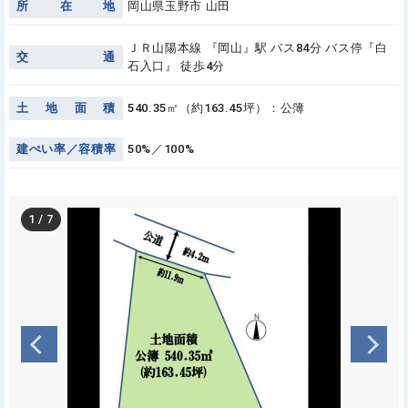
所
在
地
岡山県玉野市 山田
ＪＲ山陽本線 『岡山』駅 バス84分 バス停『白
交
通
石入口』 徒歩4分
土
地
面
積
540.35㎡（約163.45坪）：公簿
建
ぺ
い
率
／
容
積
率
50%／100%
1
/
7