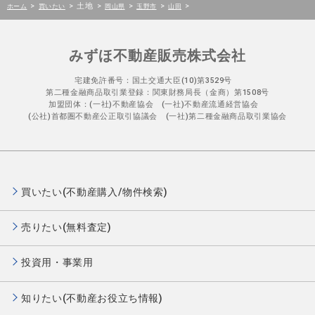
>
>
土地
>
>
>
>
ホーム
買いたい
岡山県
玉野市
山田
みずほ不動産販売株式会社
宅建免許番号：国土交通大臣(10)第3529号
第二種金融商品取引業登録：関東財務局長（金商）第1508号
加盟団体：(一社)不動産協会 (一社)不動産流通経営協会
(公社)首都圏不動産公正取引協議会 (一社)第二種金融商品取引業協会
買いたい(不動産購入/物件検索)
売りたい(無料査定)
投資用・事業用
知りたい(不動産お役立ち情報)