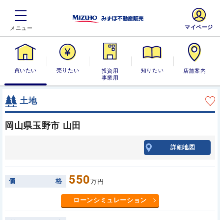
マイページ
買いたい
売りたい
投資用・事業
知りたい
店舗案内
用
土地
岡山県玉野市 山田
詳細地図
550
価
格
万円
ローンシミュレーション