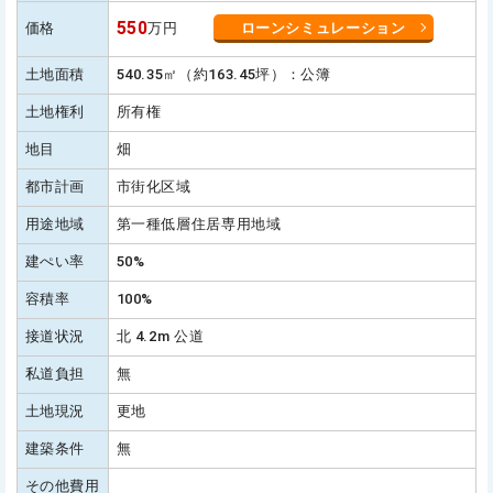
550
価格
万円
ローンシミュレーション
土地面積
540.35㎡（約163.45坪）：公簿
土地権利
所有権
地目
畑
都市計画
市街化区域
用途地域
第一種低層住居専用地域
建ぺい率
50%
容積率
100%
接道状況
北 4.2m 公道
私道負担
無
土地現況
更地
建築条件
無
その他費用