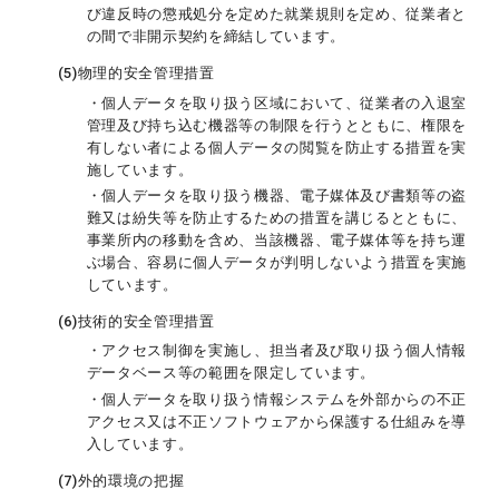
び違反時の懲戒処分を定めた就業規則を定め、従業者と
の間で非開示契約を締結しています。
(5)
物理的安全管理措置
・個人データを取り扱う区域において、従業者の入退室
管理及び持ち込む機器等の制限を行うとともに、権限を
有しない者による個人データの閲覧を防止する措置を実
施しています。
・個人データを取り扱う機器、電子媒体及び書類等の盗
難又は紛失等を防止するための措置を講じるとともに、
事業所内の移動を含め、当該機器、電子媒体等を持ち運
ぶ場合、容易に個人データが判明しないよう措置を実施
しています。
(6)
技術的安全管理措置
・アクセス制御を実施し、担当者及び取り扱う個人情報
データベース等の範囲を限定しています。
・個人データを取り扱う情報システムを外部からの不正
アクセス又は不正ソフトウェアから保護する仕組みを導
入しています。
(7)
外的環境の把握