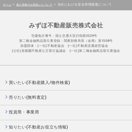
>
>
当社における安全管理措置について
ホーム
個人情報のお取扱いについて
みずほ不動産販売株式会社
宅建免許番号：国土交通大臣(10)第3529号
第二種金融商品取引業登録：関東財務局長（金商）第1508号
加盟団体：(一社)不動産協会 (一社)不動産流通経営協会
(公社)首都圏不動産公正取引協議会 (一社)第二種金融商品取引業協会
買いたい(不動産購入/物件検索)
売りたい(無料査定)
投資用・事業用
知りたい(不動産お役立ち情報)