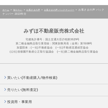
>
>
>
>
お客さまの声 バック
ホーム
知りたい
お客さまの声
お客さまの声 バックナンバー
ナンバー 2023年分
みずほ不動産販売株式会社
宅建免許番号：国土交通大臣(10)第3529号
第二種金融商品取引業登録：関東財務局長（金商）第1508号
加盟団体：(一社)不動産協会 (一社)不動産流通経営協会
(公社)首都圏不動産公正取引協議会 (一社)第二種金融商品取引業協会
買いたい(不動産購入/物件検索)
売りたい(無料査定)
投資用・事業用