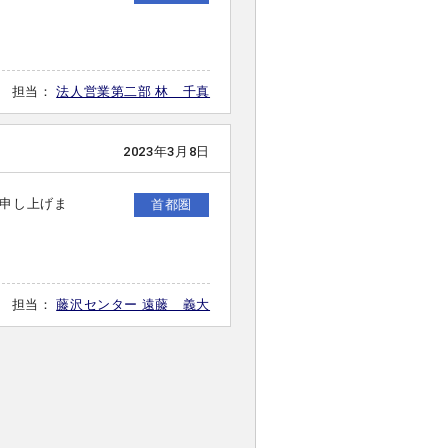
担当：
法人営業第二部 林 千真
2023年3月8日
申し上げま
首都圏
担当：
藤沢センター 遠藤 義大