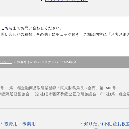
ら
こちら
までお問い合わせください。
お問い合わせの種類：その他」にチェック頂き、ご相談内容に「お客さま
>
お客さまの声 バックナンバー 2023年分
クナンバー
29号
第二種金融商品取引業登録：関東財務局長（金商）第1508号
不動産流通経営協会
(公社)首都圏不動産公正取引協議会 (一社)第二種金
投資用・事業用
知りたい(不動産お役