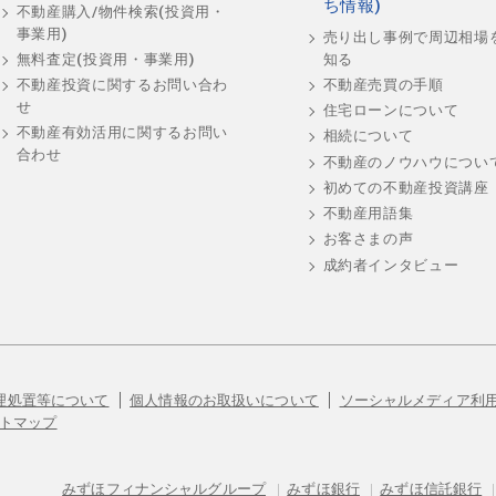
ち情報)
不動産購入/物件検索(投資用・
事業用)
売り出し事例で周辺相場
知る
無料査定(投資用・事業用)
不動産売買の手順
不動産投資に関するお問い合わ
せ
住宅ローンについて
不動産有効活用に関するお問い
相続について
合わせ
不動産のノウハウについ
初めての不動産投資講座
不動産用語集
お客さまの声
成約者インタビュー
理処置等について
個人情報のお取扱いについて
ソーシャルメディア利
トマップ
みずほフィナンシャルグループ
|
みずほ銀行
|
みずほ信託銀行
|