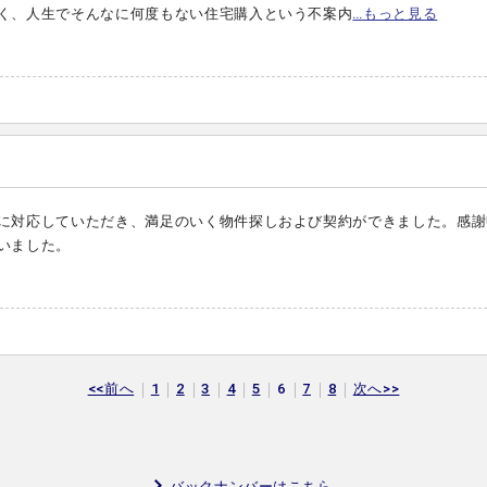
く、人生でそんなに何度もない住宅購入という不案内
…もっと見る
に対応していただき、満足のいく物件探しおよび契約ができました。感謝
いました。
<<前へ
1
2
3
4
5
6
7
8
次へ>>
バックナンバーはこちら