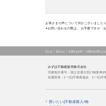
お客さまの声について何かございました
※お問い合わせの際は、 お手数ですが「
>
>
>
ホーム
知りたい
お客さまの声
お客さまの声 バッ
みずほ不動産販売株式会社
宅建免許番号：国土交通大臣(10)第35
加盟団体：(一社)不動産協会 (一社)
買いたい(不動産購入/物