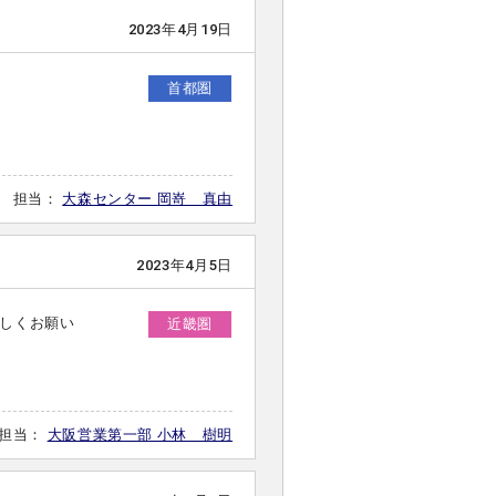
2023年4月19日
首都圏
担当：
大森センター 岡嵜 真由
2023年4月5日
しくお願い
近畿圏
担当：
大阪営業第一部 小林 樹明