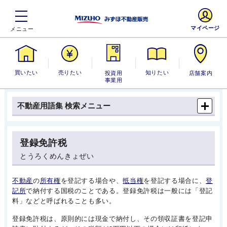
マイページ
買いたい
売りたい
投資用・事業
知りたい
店舗案内
用
不動産用語集 検索メニュー
登録免許税
とうろくめんきょぜい
不動産
の
所有権
を登記する場合や、
抵当権
を登記する場合に、
登
記所
で納付する国税のことである。登録免許税は一般には「登記
料」などと呼ばれることも多い。
登録免許税は、原則的には現金で納付し、その領収証書を登記申