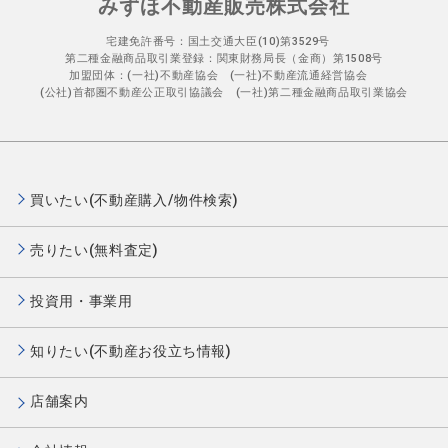
みずほ不動産販売株式会社
宅建免許番号：国土交通大臣(10)第3529号
第二種金融商品取引業登録：関東財務局長（金商）第1508号
加盟団体：(一社)不動産協会 (一社)不動産流通経営協会
(公社)首都圏不動産公正取引協議会 (一社)第二種金融商品取引業協会
買いたい(不動産購入/物件検索)
売りたい(無料査定)
投資用・事業用
知りたい(不動産お役立ち情報)
店舗案内