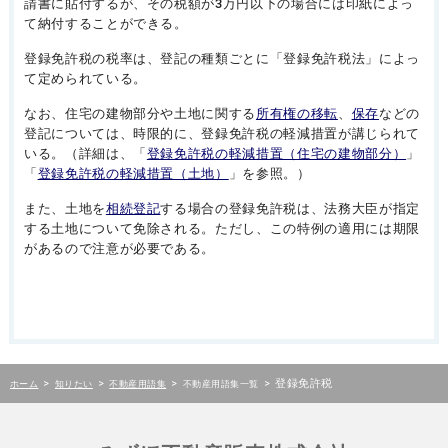
請書に貼付するが、その税額が3万円以下の場合には印紙によっ
て納付することができる。
登録免許税の税率は、登記の種類ごとに「登録免許税法」によっ
て定められている。
なお、住宅の建物部分や土地に関する
所有権の移転
、
保存
などの
登記については、時限的に、登録免許税の軽減措置が講じられて
いる。（詳細は、「
登録免許税の軽減措置（住宅の建物部分）
」
「
登録免許税の軽減措置（土地）
」を参照。）
また、土地を
相続登記
する場合の登録免許税は、法務大臣が指定
する土地について免除される。ただし、この特例の適用には期限
があるので注意が必要である。
>
>
>
>
登録免許税
ホーム
知りたい
不動産用語集
不動産用語集一覧