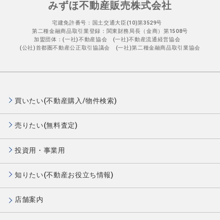
みずほ不動産販売株式会社
宅建免許番号：国土交通大臣(10)第3529号
第二種金融商品取引業登録：関東財務局長（金商）第1508号
加盟団体：(一社)不動産協会 (一社)不動産流通経営協会
(公社)首都圏不動産公正取引協議会 (一社)第二種金融商品取引業協会
買いたい(不動産購入/物件検索)
売りたい(無料査定)
投資用・事業用
知りたい(不動産お役立ち情報)
店舗案内