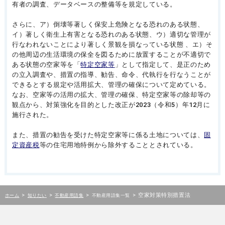
有者の調査、データベースの整備等を規定している。
さらに、ア）倒壊等著しく保安上危険となる恐れのある状態、
イ）著しく衛生上有害となる恐れのある状態、ウ）適切な管理が
行なわれないことにより著しく景観を損なっている状態 、エ）そ
の他周辺の生活環境の保全を図るために放置することが不適切で
ある状態の空家等を「
特定空家等
」として指定して、是正のため
の立入調査や、措置の指導、勧告、命令、代執行を行なうことが
できるとする規定や活用拡大、管理の確保について定めている。
なお、空家等の活用の拡大、管理の確保、特定空家等の除却等の
観点から、対策強化を目的とした改正が2023（令和5）年12月に
施行された。
また、措置の勧告を受けた特定空家等に係る土地については、
固
定資産税
等の住宅用地特例から除外することとされている。
>
>
>
>
空家対策特別措置法
ホーム
知りたい
不動産用語集
不動産用語集一覧