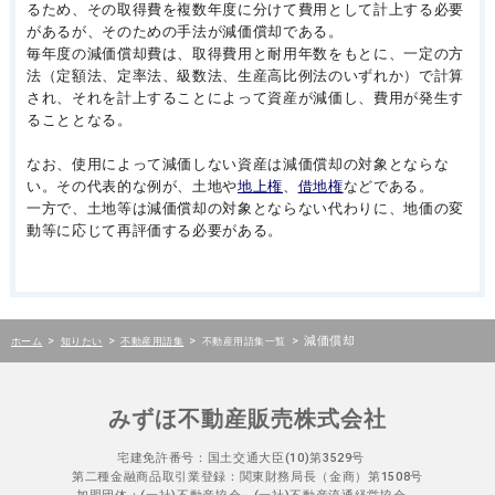
るため、その取得費を複数年度に分けて費用として計上する必要
があるが、そのための手法が減価償却である。
毎年度の減価償却費は、取得費用と耐用年数をもとに、一定の方
法（定額法、定率法、級数法、生産高比例法のいずれか）で計算
され、それを計上することによって資産が減価し、費用が発生す
ることとなる。
なお、使用によって減価しない資産は減価償却の対象とならな
い。その代表的な例が、土地や
地上権
、
借地権
などである。
一方で、土地等は減価償却の対象とならない代わりに、地価の変
動等に応じて再評価する必要がある。
>
>
>
>
減価償却
ホーム
知りたい
不動産用語集
不動産用語集一覧
みずほ不動産販売株式会社
宅建免許番号：国土交通大臣(10)第3529号
第二種金融商品取引業登録：関東財務局長（金商）第1508号