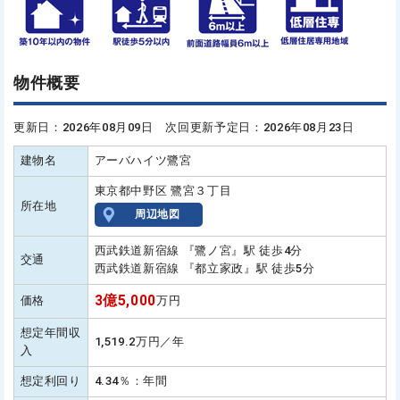
物件概要
更新日：2026年08月09日 次回更新予定日：2026年08月23日
建物名
アーバハイツ鷺宮
東京都中野区 鷺宮３丁目
所在地
周辺地図
西武鉄道新宿線 『鷺ノ宮』駅 徒歩4分
交通
西武鉄道新宿線 『都立家政』駅 徒歩5分
3億5,000
価格
万円
想定年間収
1,519.2万円／年
入
想定利回り
4.34％：年間