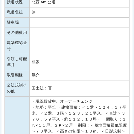
接道状況
北西 6m 公道
私道負担
無
駐車場
その他費用
建築確認番
号
引渡し可能
相談
年月
取引態様
媒介
公法規制そ
国土法：否
の他
・現況賃貸中、オーナーチェンジ
・地勢：平坦 ・建物面積：＜１階＞１２４．１７平
米、＜２階、３階＞１２３．２１平米、＜合計＞３
７０．５９平米（約１１２．１０坪） ・間取り：１
Ｋ×１１戸、２Ｋ×２戸 ・制限：＜敷地面積最低限度
＞７０平米、＜高さの制限＞１０ｍ、＜日影規制＞