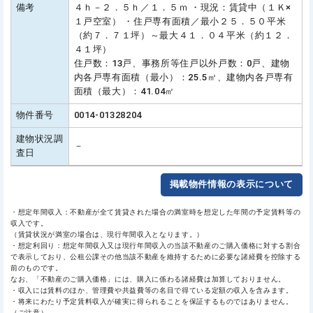
備考
４ｈ－２．５ｈ／１．５ｍ ・現況：賃貸中（１Ｋ×
１戸空室） ・住戸専有面積／最小２５．５０平米
（約７．７１坪）～最大４１．０４平米（約１２．
４１坪）
住戸数：13戸、事務所等住戸以外戸数：0戸、建物
内各戸専有面積（最小）：25.5㎡、建物内各戸専有
面積（最大）：41.04㎡
物件番号
0014-01328204
建物状況調
－
査日
掲載物件情報の表示について
・想定年間収入：不動産が全て賃貸された場合の満室時を想定した年間の予定賃料等の
収入です。
（賃貸状況が満室の場合は、現行年間収入となります。）
・想定利回り：想定年間収入又は現行年間収入の当該不動産のご購入価格に対する割合
で表示しており、公租公課その他当該不動産を維持するために必要な諸経費を控除する
前のものです。
なお、「不動産のご購入価格」には、購入に係わる諸経費は加算しておりません。
・収入には賃料のほか、管理費や共益費等の名目で得ている定額の収入を含みます。
・将来にわたり予定賃料収入が確実に得られることを保証するものではありません。
（ご注意）