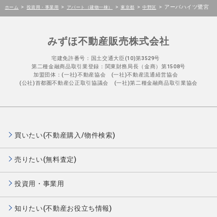
>
>
>
>
>
アーバハイツ鷺宮
ホーム
投資用・事業用
アパート（建物一棟）
東京都
中野区
みずほ不動産販売株式会社
宅建免許番号：国土交通大臣(10)第3529号
第二種金融商品取引業登録：関東財務局長（金商）第1508号
加盟団体：(一社)不動産協会 (一社)不動産流通経営協会
(公社)首都圏不動産公正取引協議会 (一社)第二種金融商品取引業協会
買いたい(不動産購入/物件検索)
売りたい(無料査定)
投資用・事業用
知りたい(不動産お役立ち情報)