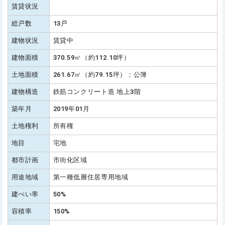
賃貸状況
総戸数
13戸
建物状況
賃貸中
建物面積
370.59㎡（約112.10坪）
土地面積
261.67㎡（約79.15坪）：公簿
建物構造
鉄筋コンクリート造 地上3階
築年月
2019年01月
土地権利
所有権
地目
宅地
都市計画
市街化区域
用途地域
第一種低層住居専用地域
建ぺい率
50%
容積率
150%