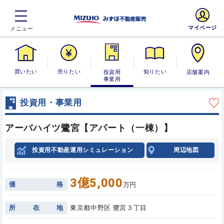
マイページ
買いたい
売りたい
投資用・事業
知りたい
店舗案内
用
投資用・事業用
アーバハイツ鷺宮【アパート（一棟）】
投資用不動産運用シミュレーション
周辺地図
3億5,000
価
格
万円
所
在
地
東京都中野区 鷺宮３丁目