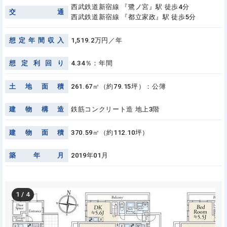
西武鉄道新宿線 『鷺ノ宮』駅 徒歩4分
交
通
西武鉄道新宿線 『都立家政』駅 徒歩5分
想
定
年
間
収
入
1,519.2万円／年
想
定
利
回
り
4.34％：年間
土
地
面
積
261.67㎡（約79.15坪）：公簿
建
物
構
造
鉄筋コンクリート造 地上3階
建
物
面
積
370.59㎡（約112.10坪）
築
年
月
2019年01月
1
/
4