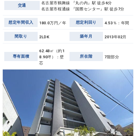
名古屋市鶴舞線 『丸の内』駅 徒歩6分
交通
名古屋市桜通線 『国際センター』駅 徒歩7分
想定年間収入
想定利回り
180.0万円／年
4.53％：年間
間取り
築年月
2LDK
2013年02月
62.48㎡（約1
専有面積
所在階
8.90坪）：壁
7階部分
芯