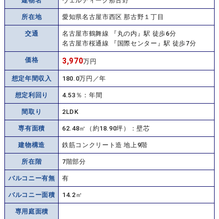
建物名
ヴェルディーク那古野
所在地
愛知県名古屋市西区 那古野１丁目
交通
名古屋市鶴舞線 『丸の内』駅 徒歩6分
名古屋市桜通線 『国際センター』駅 徒歩7分
価格
3,970
万円
想定年間収入
180.0万円／年
想定利回り
4.53％：年間
間取り
2LDK
専有面積
62.48㎡（約18.90坪）：壁芯
建物構造
鉄筋コンクリート造 地上9階
所在階
7階部分
バルコニー有無
有
バルコニー面積
14.2㎡
専用庭面積