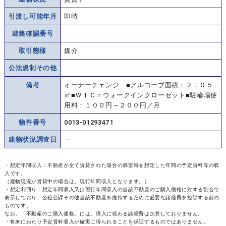
引渡し可能年月
即時
建築確認番号
取引態様
媒介
公法規制その他
備考
オーナーチェンジ ■アルコーブ面積：２．０５
㎡■ＷＩＣ＝ウォークインクローゼット■駐輪場使
用料：１００円～２００円／月
物件番号
0013-01293471
建物状況調査日
－
・想定年間収入：不動産が全て賃貸された場合の満室時を想定した年間の予定賃料等の収
入です。
（建物現況が賃貸中の場合は、現行年間収入となります。）
・想定利回り：想定年間収入又は現行年間収入の当該不動産のご購入価格に対する割合で
表示しており、公租公課その他当該不動産を維持するために必要な諸経費を控除する前の
ものです。
なお、「不動産のご購入価格」には、購入に係わる諸経費は加算しておりません。
・将来にわたり予定賃料収入が確実に得られることを保証するものではありません。