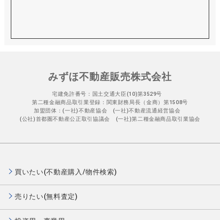
みずほ不動産販売株式会社
宅建免許番号：国土交通大臣(10)第3529号
第二種金融商品取引業登録：関東財務局長（金商）第1508号
加盟団体：(一社)不動産協会 (一社)不動産流通経営協会
(公社)首都圏不動産公正取引協議会 (一社)第二種金融商品取引業協会
買いたい(不動産購入/物件検索)
売りたい(無料査定)