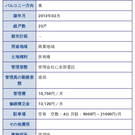
バルコニー方向
東
築年月
2013年02月
総戸数
23戸
都市計画
－
用途地域
商業地域
土地権利
所有権
管理形態
管理会社に全部委託
管理員の勤務形
巡回
態
管理費
10,750円／月
修繕積立金
13,120円／月
駐車場
空有 空数：4台 月額：9000円～21000円/月
その他費用
建物状況
賃貸中