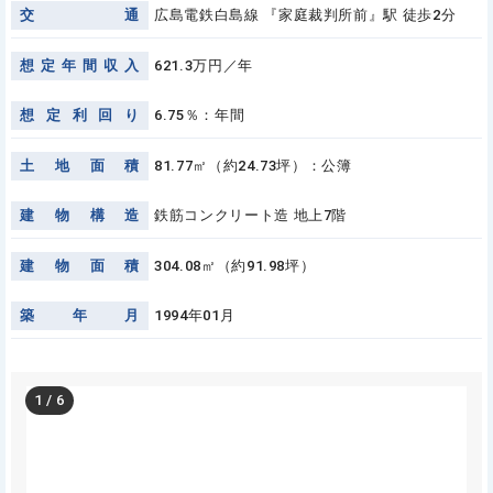
交
通
広島電鉄白島線 『家庭裁判所前』駅 徒歩2分
想
定
年
間
収
入
621.3万円／年
想
定
利
回
り
6.75％：年間
土
地
面
積
81.77㎡（約24.73坪）：公簿
建
物
構
造
鉄筋コンクリート造 地上7階
建
物
面
積
304.08㎡（約91.98坪）
築
年
月
1994年01月
1
/
6