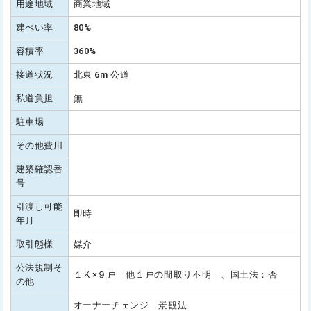
用途地域
商業地域
建ぺい率
80%
容積率
360%
接道状況
北東 6m 公道
私道負担
無
駐車場
その他費用
建築確認番
号
引渡し可能
即時
年月
取引態様
媒介
公法規制そ
１Ｋ×９戸 他１戸の間取り不明 、国土法：否
の他
オーナーチェンジ 景観法