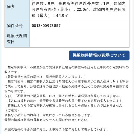
住戸数：9戸、事務所等住戸以外戸数：1戸、建物内
備考
各戸専有面積（最小）：22.0㎡、建物内各戸専有面
積（最大）：44.0㎡
物件番号
0013-00973857
建物状況調
－
査日
掲載物件情報の表示について
・想定年間収入：不動産が全て賃貸された場合の満室時を想定した年間の予定賃料等の
収入です。
（賃貸状況が満室の場合は、現行年間収入となります。）
・想定利回り：想定年間収入又は現行年間収入の当該不動産のご購入価格に対する割合
で表示しており、公租公課その他当該不動産を維持するために必要な諸経費を控除する
前のものです。
なお、「不動産のご購入価格」には、購入に係わる諸経費は加算しておりません。
・収入には賃料のほか、管理費や共益費等の名目で得ている定額の収入を含みます。
・将来にわたり予定賃料収入が確実に得られることを保証するものではありません。
（ご注意）
価格などの上記の内容は、変更になっている場合があります。
最新の情報は担当の営業センターへお問い合わせください。
未完成物件の場合の築年月は、工事完了予定年月として表示しています。