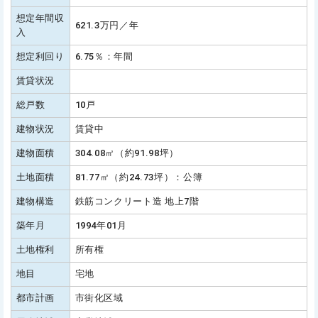
想定年間収
621.3万円／年
入
想定利回り
6.75％：年間
賃貸状況
総戸数
10戸
建物状況
賃貸中
建物面積
304.08㎡（約91.98坪）
土地面積
81.77㎡（約24.73坪）：公簿
建物構造
鉄筋コンクリート造 地上7階
築年月
1994年01月
土地権利
所有権
地目
宅地
都市計画
市街化区域