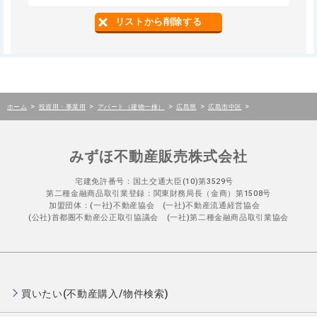
リストから削除する
>
>
>
>
>
ホーム
投資用・事業用
アパート（建物一棟）
広島県
広島市中区
みずほ不動産販売株式会社
宅建免許番号：国土交通大臣(10)第3529号
第二種金融商品取引業登録：関東財務局長（金商）第1508号
加盟団体：(一社)不動産協会 (一社)不動産流通経営協会
(公社)首都圏不動産公正取引協議会 (一社)第二種金融商品取引業協会
買いたい(不動産購入/物件検索)