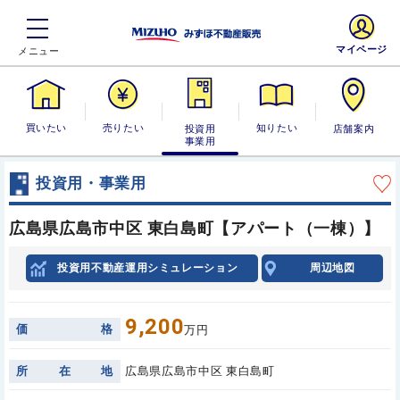
マイページ
買いたい
売りたい
投資用・事業
知りたい
店舗案内
用
投資用・事業用
広島県広島市中区 東白島町【アパート（一棟）】
投資用不動産運用シミュレーション
周辺地図
9,200
価
格
万円
所
在
地
広島県広島市中区 東白島町