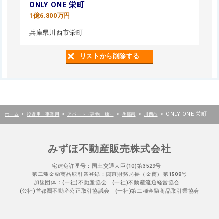
ONLY ONE 栄町
1億6,800万円
兵庫県川西市栄町
リストから削除する
>
>
>
>
>
ONLY ONE 栄町
ホーム
投資用・事業用
アパート（建物一棟）
兵庫県
川西市
みずほ不動産販売株式会社
宅建免許番号：国土交通大臣(10)第3529号
第二種金融商品取引業登録：関東財務局長（金商）第1508号
加盟団体：(一社)不動産協会 (一社)不動産流通経営協会
(公社)首都圏不動産公正取引協議会 (一社)第二種金融商品取引業協会