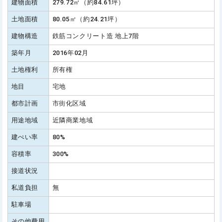
建物面積
279.72㎡（約84.61坪）
土地面積
80.05㎡（約24.21坪）
建物構造
鉄筋コンクリート造 地上7階
築年月
2016年02月
土地権利
所有権
地目
宅地
都市計画
市街化区域
用途地域
近隣商業地域
建ぺい率
80%
容積率
300%
接道状況
私道負担
無
駐車場
その他費用