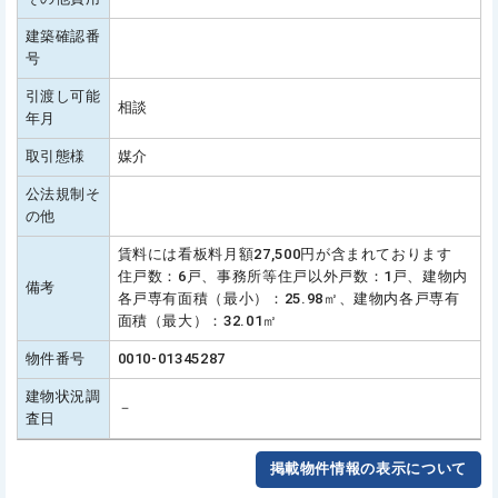
建築確認番
号
引渡し可能
相談
年月
取引態様
媒介
公法規制そ
の他
賃料には看板料月額27,500円が含まれております
住戸数：6戸、事務所等住戸以外戸数：1戸、建物内
備考
各戸専有面積（最小）：25.98㎡、建物内各戸専有
面積（最大）：32.01㎡
物件番号
0010-01345287
建物状況調
－
査日
掲載物件情報の表示について