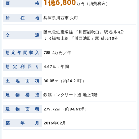
1億6,800
価
格
万円（消費税込）
所
在
地
兵庫県川西市 栄町
阪急電鉄宝塚線 『川西能勢口』駅 徒歩4分
交
通
ＪＲ福知山線 『川西池田』駅 徒歩10分
想
定
年
間
収
入
785.4万円／年
想
定
利
回
り
4.67％：年間
土
地
面
積
80.05㎡（約24.21坪）
建
物
構
造
鉄筋コンクリート造 地上7階
建
物
面
積
279.72㎡（約84.61坪）
築
年
月
2016年02月