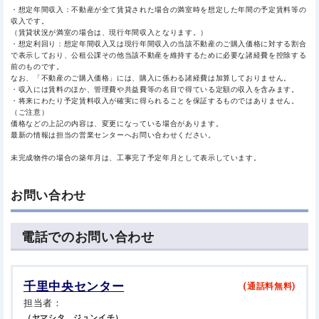
・想定年間収入：不動産が全て賃貸された場合の満室時を想定した年間の予定賃料等の
収入です。
（賃貸状況が満室の場合は、現行年間収入となります。）
・想定利回り：想定年間収入又は現行年間収入の当該不動産のご購入価格に対する割合
で表示しており、公租公課その他当該不動産を維持するために必要な諸経費を控除する
前のものです。
なお、「不動産のご購入価格」には、購入に係わる諸経費は加算しておりません。
・収入には賃料のほか、管理費や共益費等の名目で得ている定額の収入を含みます。
・将来にわたり予定賃料収入が確実に得られることを保証するものではありません。
（ご注意）
価格などの上記の内容は、変更になっている場合があります。
最新の情報は担当の営業センターへお問い合わせください。
未完成物件の場合の築年月は、工事完了予定年月として表示しています。
お問い合わせ
電話でのお問い合わせ
千里中央センター
(通話料無料)
担当者：
（ヤマシタ ジュンイチ）