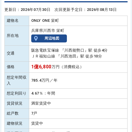
更新日：2026年07月30日 次回更新予定日：2026年08月13日
建物名
ONLY ONE 栄町
兵庫県川西市 栄町
所在地
周辺地図
阪急電鉄宝塚線 『川西能勢口』駅 徒歩4分
交通
ＪＲ福知山線 『川西池田』駅 徒歩10分
1億6,800
価格
万円（消費税込）
想定年間収
785.4万円／年
入
想定利回り
4.67％：年間
賃貸状況
満室賃貸中
総戸数
7戸
建物状況
賃貸中