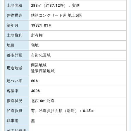
土地面積
288㎡（約87.12坪）：実測
建物構造
鉄筋コンクリート造 地上5階
築年月
1982年01月
土地権利
所有権
地目
宅地
都市計画
市街化区域
商業地域
用途地域
近隣商業地域
建ぺい率
80%
容積率
400%
接道状況
北西 6m 公道
私道負担
有、私道負担面積（別途）：6.45㎡
駐車場
無
その他費用