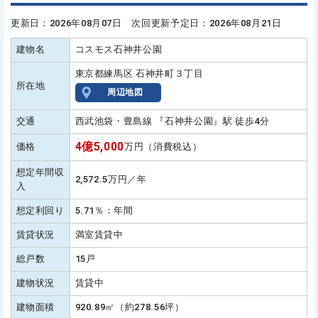
更新日：2026年08月07日 次回更新予定日：2026年08月21日
建物名
コスモス石神井公園
東京都練馬区 石神井町３丁目
所在地
周辺地図
交通
西武池袋・豊島線 『石神井公園』駅 徒歩4分
4億5,000
価格
万円（消費税込）
想定年間収
2,572.5万円／年
入
想定利回り
5.71％：年間
賃貸状況
満室賃貸中
総戸数
15戸
建物状況
賃貸中
建物面積
920.89㎡（約278.56坪）