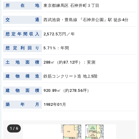
所
在
地
東京都練馬区 石神井町３丁目
交
通
西武池袋・豊島線 『石神井公園』駅 徒歩4分
想
定
年
間
収
入
2,572.5万円／年
想
定
利
回
り
5.71％：年間
土
地
面
積
288㎡（約87.12坪）：実測
建
物
構
造
鉄筋コンクリート造 地上5階
建
物
面
積
920.89㎡（約278.56坪）
築
年
月
1982年01月
1
/
6