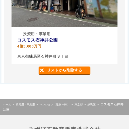
投資用・事業用
コスモス石神井公園
4億5,000万円
東京都練馬区石神井町３丁目
リストから削除する
>
>
>
>
>
コスモス石神井
ホーム
投資用・事業用
マンション（建物一棟）
東京都
練馬区
公園