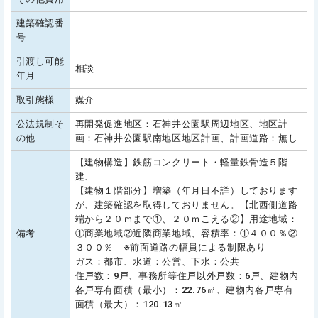
建築確認番
号
引渡し可能
相談
年月
取引態様
媒介
公法規制そ
再開発促進地区：石神井公園駅周辺地区、地区計
の他
画：石神井公園駅南地区地区計画、計画道路：無し
【建物構造】鉄筋コンクリート・軽量鉄骨造５階
建、
【建物１階部分】増築（年月日不詳）しております
が、建築確認を取得しておりません。【北西側道路
端から２０ｍまで①、２０ｍこえる②】用途地域：
備考
①商業地域②近隣商業地域、容積率：①４００％②
３００％ ※前面道路の幅員による制限あり
ガス：都市、水道：公営、下水：公共
住戸数：9戸、事務所等住戸以外戸数：6戸、建物内
各戸専有面積（最小）：22.76㎡、建物内各戸専有
面積（最大）：120.13㎡