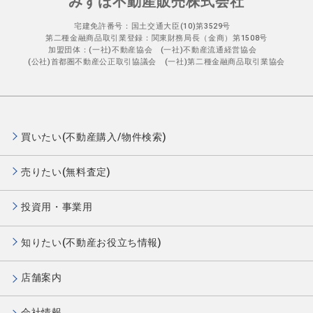
みずほ不動産販売株式会社
宅建免許番号：国土交通大臣(10)第3529号
第二種金融商品取引業登録：関東財務局長（金商）第1508号
加盟団体：(一社)不動産協会 (一社)不動産流通経営協会
(公社)首都圏不動産公正取引協議会 (一社)第二種金融商品取引業協会
買いたい(不動産購入/物件検索)
売りたい(無料査定)
投資用・事業用
知りたい(不動産お役立ち情報)
店舗案内
会社情報