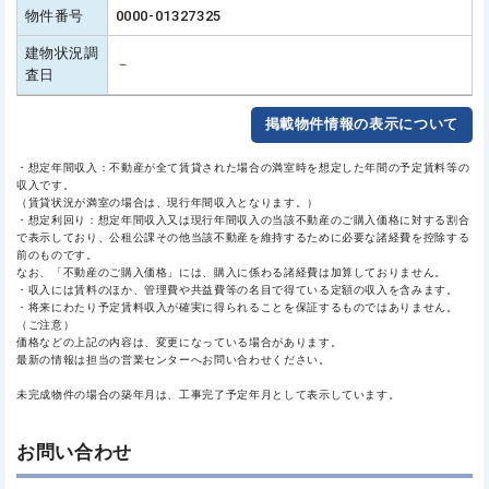
物件番号
0000-01327325
建物状況調
－
査日
掲載物件情報の表示について
・想定年間収入：不動産が全て賃貸された場合の満室時を想定した年間の予定賃料等の
収入です。
（賃貸状況が満室の場合は、現行年間収入となります。）
・想定利回り：想定年間収入又は現行年間収入の当該不動産のご購入価格に対する割合
で表示しており、公租公課その他当該不動産を維持するために必要な諸経費を控除する
前のものです。
なお、「不動産のご購入価格」には、購入に係わる諸経費は加算しておりません。
・収入には賃料のほか、管理費や共益費等の名目で得ている定額の収入を含みます。
・将来にわたり予定賃料収入が確実に得られることを保証するものではありません。
（ご注意）
価格などの上記の内容は、変更になっている場合があります。
最新の情報は担当の営業センターへお問い合わせください。
未完成物件の場合の築年月は、工事完了予定年月として表示しています。
お問い合わせ