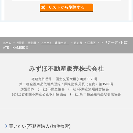
リストから削除する
>
>
>
>
>
トリアーディHEC
ホーム
投資用・事業用
アパート（建物一棟）
東京都
江東区
ATE KAMEIDO
みずほ不動産販売株式会社
宅建免許番号：国土交通大臣(10)第3529号
第二種金融商品取引業登録：関東財務局長（金商）第1508号
加盟団体：(一社)不動産協会 (一社)不動産流通経営協会
(公社)首都圏不動産公正取引協議会 (一社)第二種金融商品取引業協会
買いたい(不動産購入/物件検索)