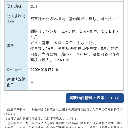
取引態様
媒介
公法規制そ
都市計画公園区域内、計画道路：無し、国土法：否
の他
間取り：ワンルーム×５戸、１Ｋ×６戸、１ＬＤＫ×
５戸
ガス：都市、水道：公営、下水：公共
備考
住戸数：16戸、事務所等住戸以外戸数：0戸、建物
内各戸専有面積（最小）：27.0㎡、建物内各戸専有
面積（最大）：56.0㎡
物件番号
0000-01317710
建物状況調
－
査日
掲載物件情報の表示について
・想定年間収入：不動産が全て賃貸された場合の満室時を想定した年間の予定賃料等の
収入です。
（賃貸状況が満室の場合は、現行年間収入となります。）
・想定利回り：想定年間収入又は現行年間収入の当該不動産のご購入価格に対する割合
で表示しており、公租公課その他当該不動産を維持するために必要な諸経費を控除する