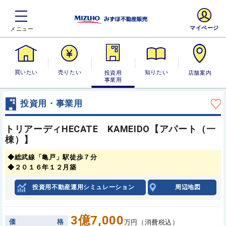
マイページ
買いたい
売りたい
投資用・事業
知りたい
店舗案内
用
投資用・事業用
トリアーディHECATE KAMEIDO【アパート（一
棟）】
◆総武線「亀戸」駅徒歩７分
◆２０１６年１２月築
投資用不動産運用シミュレーション
周辺地図
3億7,000
価
格
万円（消費税込）