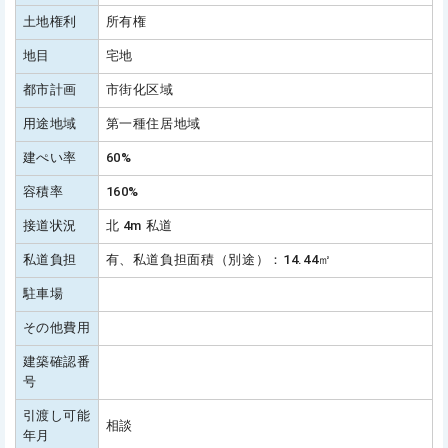
土地権利
所有権
地目
宅地
都市計画
市街化区域
用途地域
第一種住居地域
建ぺい率
60%
容積率
160%
接道状況
北 4m 私道
私道負担
有、私道負担面積（別途）：14.44㎡
駐車場
その他費用
建築確認番
号
引渡し可能
相談
年月