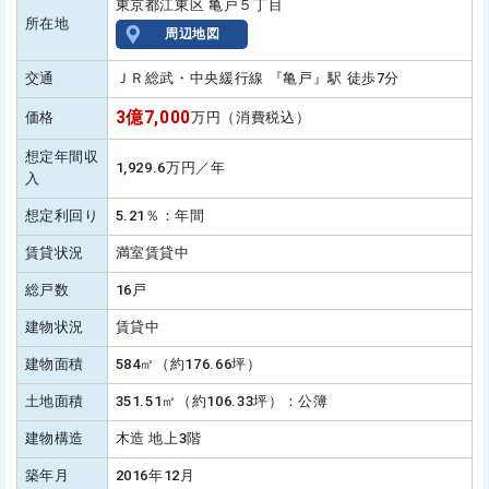
東京都江東区 亀戸５丁目
所在地
周辺地図
交通
ＪＲ総武・中央緩行線 『亀戸』駅 徒歩7分
3億7,000
価格
万円（消費税込）
想定年間収
1,929.6万円／年
入
想定利回り
5.21％：年間
賃貸状況
満室賃貸中
総戸数
16戸
建物状況
賃貸中
建物面積
584㎡（約176.66坪）
土地面積
351.51㎡（約106.33坪）：公簿
建物構造
木造 地上3階
築年月
2016年12月