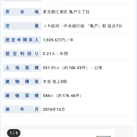
所
在
地
東京都江東区 亀戸５丁目
交
通
ＪＲ総武・中央緩行線 『亀戸』駅 徒歩7分
想
定
年
間
収
入
1,929.6万円／年
想
定
利
回
り
5.21％：年間
土
地
面
積
351.51㎡（約106.33坪）：公簿
建
物
構
造
木造 地上3階
建
物
面
積
584㎡（約176.66坪）
築
年
月
2016年12月
1
/
6