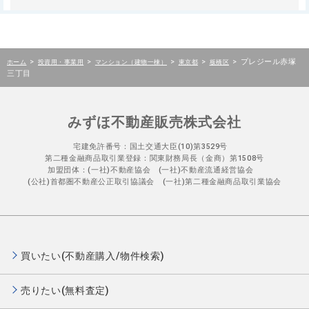
>
>
>
>
>
プレジール赤塚
ホーム
投資用・事業用
マンション（建物一棟）
東京都
板橋区
三丁目
みずほ不動産販売株式会社
宅建免許番号：国土交通大臣(10)第3529号
第二種金融商品取引業登録：関東財務局長（金商）第1508号
加盟団体：(一社)不動産協会 (一社)不動産流通経営協会
(公社)首都圏不動産公正取引協議会 (一社)第二種金融商品取引業協会
買いたい(不動産購入/物件検索)
売りたい(無料査定)