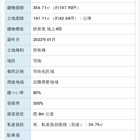
建物面積
356.71㎡（約107.90坪）
土地面積
141.11㎡（約42.68坪）：公簿
建物構造
鉄骨造 地上4階
築年月
2022年01月
土地権利
所有権
地目
宅地
都市計画
市街化区域
用途地域
近隣商業地域
建ぺい率
80%
容積率
300%
接道状況
西 8m 公道
私道負担
有、私道負担面積（別途）：36.75㎡
駐車場