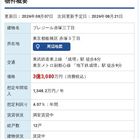
物件概要
更新日：2026年08月07日 次回更新予定日：2026年08月21日
建物名
プレジール赤塚三丁目
東京都板橋区 赤塚３丁目
所在地
周辺地図
東武鉄道東上線 『成増』駅 徒歩6分
交通
東京メトロ副都心線 『地下鉄成増』駅 徒歩9分
3億3,080
価格
万円（消費税込）
想定年間収
1,348.2万円／年
入
想定利回り
4.07％：年間
賃貸状況
満室賃貸中
総戸数
12戸
建物状況
賃貸中