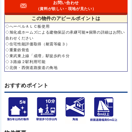
お問い合わせ
（資料が欲しい・現地が見たい）
この物件の
アピールポイントは
◇へーベルＡＬＣ板使用
◇旭化成ホームズによる建物保証の承継可能※保障の詳細はお問い
合わせください
◇住宅性能評価取得（耐震等級３）
◇重量鉄骨造
◇東武東上線「成増」駅徒歩約６分
◇３路線２駅利用可能
◇北側・西側道路接道の角地
おすすめポイント