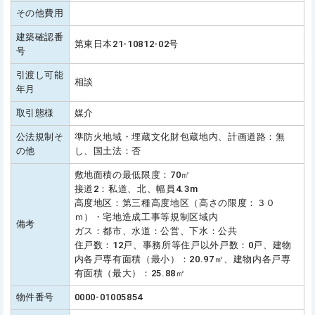
その他費用
建築確認番
第東日本21-10812-02号
号
引渡し可能
相談
年月
取引態様
媒介
公法規制そ
準防火地域・埋蔵文化財包蔵地内、計画道路：無
の他
し、国土法：否
敷地面積の最低限度：70㎡
接道2：私道、北、幅員4.3m
高度地区：第三種高度地区（高さの限度：３０
ｍ）・宅地造成工事等規制区域内
備考
ガス：都市、水道：公営、下水：公共
住戸数：12戸、事務所等住戸以外戸数：0戸、建物
内各戸専有面積（最小）：20.97㎡、建物内各戸専
有面積（最大）：25.88㎡
物件番号
0000-01005854