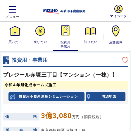
マイページ
買いたい
売りたい
投資用・事業
知りたい
店舗案内
用
投資用・事業用
プレジール赤塚三丁目【マンション（一棟）】
令和４年旭化成ホームズ施工
投資用不動産運用シミュレーション
周辺地図
3億3,080
価
格
万円（消費税込）
所
在
地
東京都板橋区 赤塚３丁目