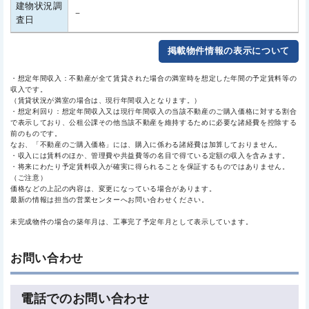
建物状況調
－
査日
掲載物件情報の表示について
・想定年間収入：不動産が全て賃貸された場合の満室時を想定した年間の予定賃料等の
収入です。
（賃貸状況が満室の場合は、現行年間収入となります。）
・想定利回り：想定年間収入又は現行年間収入の当該不動産のご購入価格に対する割合
で表示しており、公租公課その他当該不動産を維持するために必要な諸経費を控除する
前のものです。
なお、「不動産のご購入価格」には、購入に係わる諸経費は加算しておりません。
・収入には賃料のほか、管理費や共益費等の名目で得ている定額の収入を含みます。
・将来にわたり予定賃料収入が確実に得られることを保証するものではありません。
（ご注意）
価格などの上記の内容は、変更になっている場合があります。
最新の情報は担当の営業センターへお問い合わせください。
未完成物件の場合の築年月は、工事完了予定年月として表示しています。
お問い合わせ
電話でのお問い合わせ