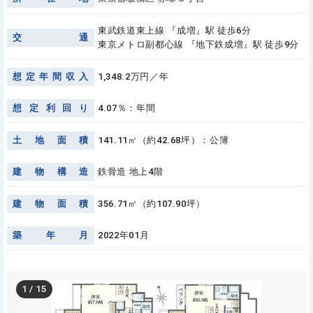
東武鉄道東上線 『成増』駅 徒歩6分
交
通
東京メトロ副都心線 『地下鉄成増』駅 徒歩9分
想
定
年
間
収
入
1,348.2万円／年
想
定
利
回
り
4.07％：年間
土
地
面
積
141.11㎡（約42.68坪）：公簿
建
物
構
造
鉄骨造 地上4階
建
物
面
積
356.71㎡（約107.90坪）
築
年
月
2022年01月
1
/
15