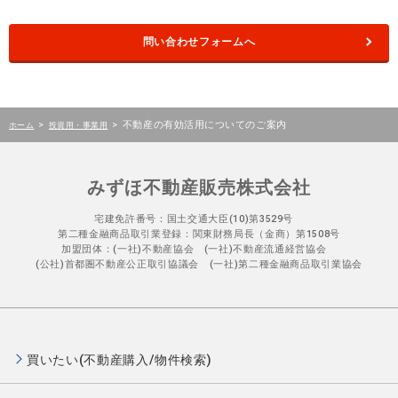
問い合わせフォームへ
>
>
不動産の有効活用についてのご案内
ホーム
投資用・事業用
みずほ不動産販売株式会社
宅建免許番号：国土交通大臣(10)第3529号
第二種金融商品取引業登録：関東財務局長（金商）第1508号
加盟団体：(一社)不動産協会 (一社)不動産流通経営協会
(公社)首都圏不動産公正取引協議会 (一社)第二種金融商品取引業協会
買いたい(不動産購入/物件検索)