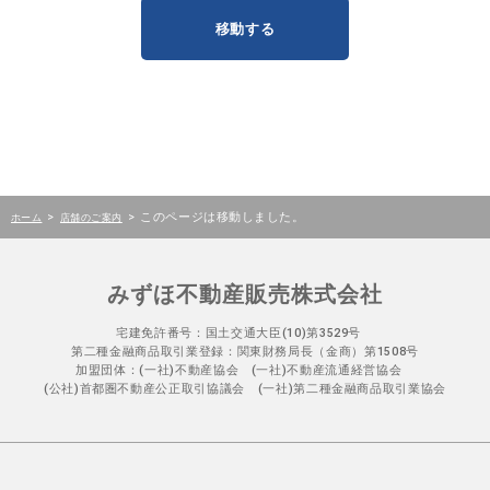
移動する
>
>
このページは移動しました。
ホーム
店舗のご案内
みずほ不動産販売株式会社
宅建免許番号：国土交通大臣(10)第3529号
第二種金融商品取引業登録：関東財務局長（金商）第1508号
加盟団体：(一社)不動産協会 (一社)不動産流通経営協会
(公社)首都圏不動産公正取引協議会 (一社)第二種金融商品取引業協会