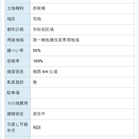
土地権利
所有権
地目
宅地
都市計画
市街化区域
用途地域
第一種低層住居専用地域
建ぺい率
50%
容積率
100%
接道状況
南西 6m 公道
私道負担
無
駐車場
その他費用
建物状況
居住中
引渡し可能
相談
年月