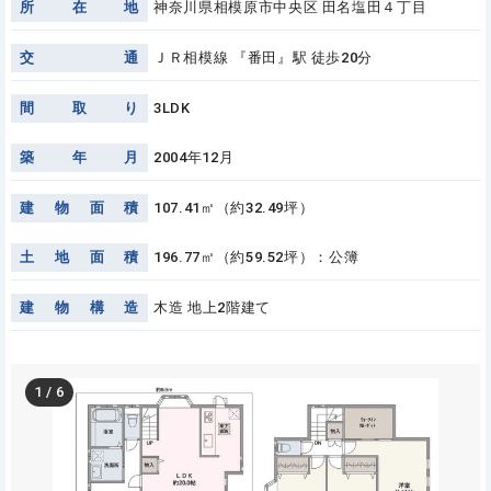
所
在
地
神奈川県相模原市中央区 田名塩田４丁目
交
通
ＪＲ相模線 『番田』駅 徒歩20分
間
取
り
3LDK
築
年
月
2004年12月
建
物
面
積
107.41㎡（約32.49坪）
土
地
面
積
196.77㎡（約59.52坪）：公簿
建
物
構
造
木造 地上2階建て
1
/
6