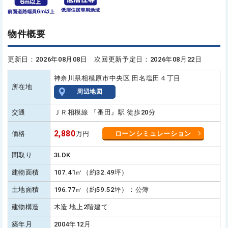
物件概要
更新日：2026年08月08日 次回更新予定日：2026年08月22日
神奈川県相模原市中央区 田名塩田４丁目
所在地
周辺地図
交通
ＪＲ相模線 『番田』駅 徒歩20分
2,880
価格
万円
ローンシミュレーション
間取り
3LDK
建物面積
107.41㎡（約32.49坪）
土地面積
196.77㎡（約59.52坪）：公簿
建物構造
木造 地上2階建て
築年月
2004年12月