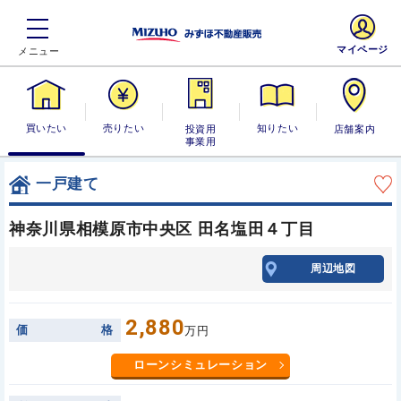
マイページ
買いたい
売りたい
投資用・事業
知りたい
店舗案内
用
一戸建て
神奈川県相模原市中央区 田名塩田４丁目
周辺地図
2,880
価
格
万円
ローンシミュレーション