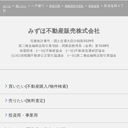
>
>
一戸建て
>
>
>
>
田名塩田４丁
ホーム
買いたい
神奈川県
相模原市中央区
田名塩田
目
みずほ不動産販売株式会社
宅建免許番号：国土交通大臣(10)第3529号
第二種金融商品取引業登録：関東財務局長（金商）第1508号
加盟団体：(一社)不動産協会 (一社)不動産流通経営協会
(公社)首都圏不動産公正取引協議会 (一社)第二種金融商品取引業協会
買いたい(不動産購入/物件検索)
売りたい(無料査定)
投資用・事業用