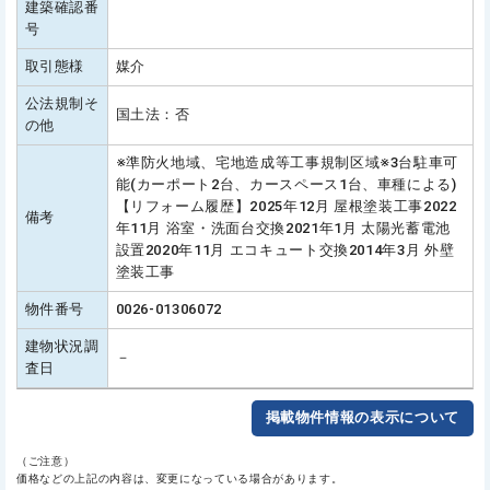
建築確認番
号
取引態様
媒介
公法規制そ
国土法：否
の他
※準防火地域、宅地造成等工事規制区域※3台駐車可
能(カーポート2台、カースペース1台、車種による)
【リフォーム履歴】2025年12月 屋根塗装工事2022
備考
年11月 浴室・洗面台交換2021年1月 太陽光蓄電池
設置2020年11月 エコキュート交換2014年3月 外壁
塗装工事
物件番号
0026-01306072
建物状況調
－
査日
掲載物件情報の表示について
（ご注意）
価格などの上記の内容は、変更になっている場合があります。