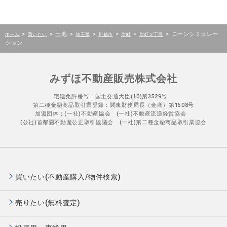
>
>
土地
>
>
>
>
>
ローンシミュレー
ホーム
買いたい
埼玉県
川越市
岸町
岸町２丁目
ション
みずほ不動産販売株式会社
宅建免許番号：国土交通大臣(10)第3529号
第二種金融商品取引業登録：関東財務局長（金商）第1508号
加盟団体：(一社)不動産協会 (一社)不動産流通経営協会
(公社)首都圏不動産公正取引協議会 (一社)第二種金融商品取引業協会
買いたい(不動産購入/物件検索)
売りたい(無料査定)