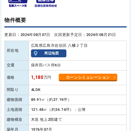
物件概要
更新日：2026年08月07日 次回更新予定日：2026年08月21日
広島県広島市佐伯区 八幡２丁目
所在地
周辺地図
交通
保井田バス停6分
1,180
価格
万円
ローンシミュレーション
間取り
4LDK
建物面積
89.91㎡（約27.19坪）
土地面積
121.48㎡（約36.74坪）：公簿
建物構造
木造 地上2階建て
築年月
1976年07月