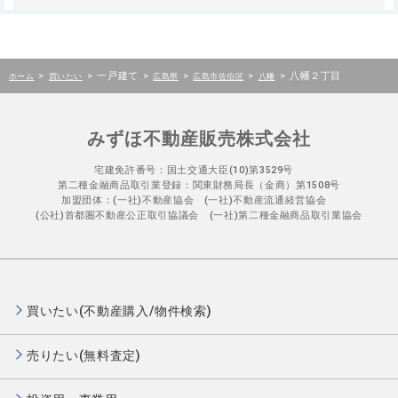
>
>
一戸建て
>
>
>
>
八幡２丁目
ホーム
買いたい
広島県
広島市佐伯区
八幡
みずほ不動産販売株式会社
宅建免許番号：国土交通大臣(10)第3529号
第二種金融商品取引業登録：関東財務局長（金商）第1508号
加盟団体：(一社)不動産協会 (一社)不動産流通経営協会
(公社)首都圏不動産公正取引協議会 (一社)第二種金融商品取引業協会
買いたい(不動産購入/物件検索)
売りたい(無料査定)