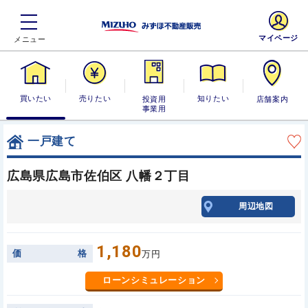
マイページ
買いたい
売りたい
投資用・事業
知りたい
店舗案内
用
一戸建て
広島県広島市佐伯区 八幡２丁目
周辺地図
1,180
価
格
万円
ローンシミュレーション