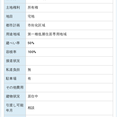
土地権利
所有権
地目
宅地
都市計画
市街化区域
用途地域
第一種低層住居専用地域
建ぺい率
50%
容積率
100%
接道状況
私道負担
無
駐車場
有
その他費用
建物状況
居住中
引渡し可能
相談
年月