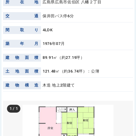
所
在
地
広島県広島市佐伯区 八幡２丁目
交
通
保井田バス停6分
間
取
り
4LDK
築
年
月
1976年07月
建
物
面
積
89.91㎡（約27.19坪）
土
地
面
積
121.48㎡（約36.74坪）：公簿
建
物
構
造
木造 地上2階建て
1
/
1