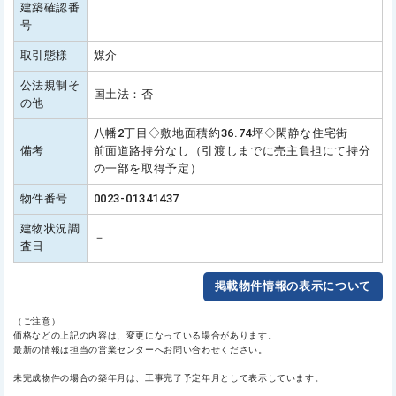
建築確認番
号
取引態様
媒介
公法規制そ
国土法：否
の他
八幡2丁目◇敷地面積約36.74坪◇閑静な住宅街
備考
前面道路持分なし（引渡しまでに売主負担にて持分
の一部を取得予定）
物件番号
0023-01341437
建物状況調
－
査日
掲載物件情報の表示について
（ご注意）
価格などの上記の内容は、変更になっている場合があります。
最新の情報は担当の営業センターへお問い合わせください。
未完成物件の場合の築年月は、工事完了予定年月として表示しています。