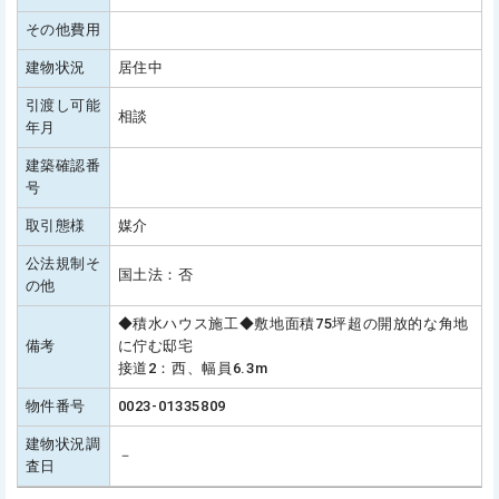
その他費用
建物状況
居住中
引渡し可能
相談
年月
建築確認番
号
取引態様
媒介
公法規制そ
国土法：否
の他
◆積水ハウス施工◆敷地面積75坪超の開放的な角地
備考
に佇む邸宅
接道2：西、幅員6.3m
物件番号
0023-01335809
建物状況調
－
査日