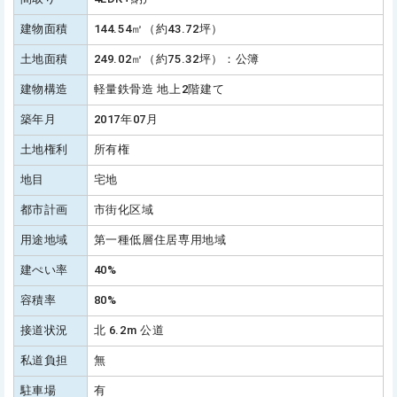
建物面積
144.54㎡（約43.72坪）
土地面積
249.02㎡（約75.32坪）：公簿
建物構造
軽量鉄骨造 地上2階建て
築年月
2017年07月
土地権利
所有権
地目
宅地
都市計画
市街化区域
用途地域
第一種低層住居専用地域
建ぺい率
40%
容積率
80%
接道状況
北 6.2m 公道
私道負担
無
駐車場
有