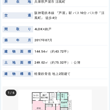
所
在
地
兵庫県芦屋市 涼風町
阪神電鉄本線 『芦屋』駅 バス10分 バス停『涼
交
通
風町』 徒歩4分
間
取
り
4LDK+納戸
築
年
月
2017年07月
建
物
面
積
144.54㎡（約43.72坪）
土
地
面
積
249.02㎡（約75.32坪）：公簿
建
物
構
造
軽量鉄骨造 地上2階建て
1
/
6