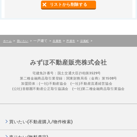
リストから削除する
>
>
一戸建て
>
>
>
>
ホーム
買いたい
兵庫県
芦屋市
涼風町
みずほ不動産販売株式会社
宅建免許番号：国土交通大臣(10)第3529号
第二種金融商品取引業登録：関東財務局長（金商）第1508号
加盟団体：(一社)不動産協会 (一社)不動産流通経営協会
(公社)首都圏不動産公正取引協議会 (一社)第二種金融商品取引業協会
買いたい(不動産購入/物件検索)