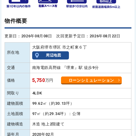
物件概要
更新日：2026年08月08日 次回更新予定日：2026年08月22日
大阪府堺市堺区 市之町東６丁
所在地
周辺地図
交通
南海電鉄高野線 『堺東』駅 徒歩9分
5,750
価格
万円
ローンシミュレーション
間取り
4LDK
建物面積
99.62㎡（約30.13坪）
土地面積
97㎡（約29.34坪）：公簿
建物構造
木造 地上2階建て
築年月
2020年02月