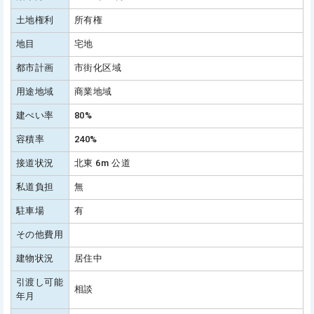
土地権利
所有権
地目
宅地
都市計画
市街化区域
用途地域
商業地域
建ぺい率
80%
容積率
240%
接道状況
北東 6m 公道
私道負担
無
駐車場
有
その他費用
建物状況
居住中
引渡し可能
相談
年月