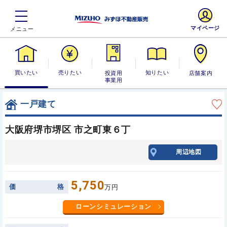
マイページ
買いたい
売りたい
投資用・事業
知りたい
店舗案内
用
一戸建て
大阪府堺市堺区 市之町東６丁
周辺地図
5,750
価
格
万円
ローンシミュレーション