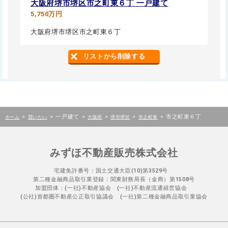
大阪府堺市堺区市之町東６丁 一戸建て
5,750万円
大阪府堺市堺区市之町東６丁
リストから削除する
>
>
一戸建て
>
>
>
>
市之町東６丁
ホーム
買いたい
大阪府
堺市堺区
市之町東
みずほ不動産販売株式会社
宅建免許番号：国土交通大臣(10)第3529号
第二種金融商品取引業登録：関東財務局長（金商）第1508号
加盟団体：(一社)不動産協会 (一社)不動産流通経営協会
(公社)首都圏不動産公正取引協議会 (一社)第二種金融商品取引業協会