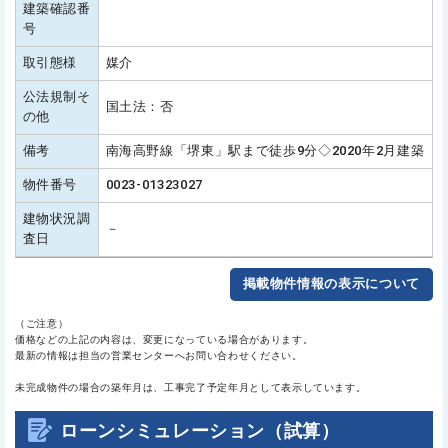
建築確認番
号
取引態様
媒介
公法規制そ
国土法：否
の他
備考
南海高野線「堺東」駅まで徒歩9分◇2020年2月建築
物件番号
0023-01323027
建物状況調
－
査日
掲載物件情報の表示について
（ご注意）
価格などの上記の内容は、変更になっている場合があります。
最新の情報は担当の営業センターへお問い合わせください。
未完成物件の場合の築年月は、工事完了予定年月として表示しています。
ローンシミュレーション（試算）