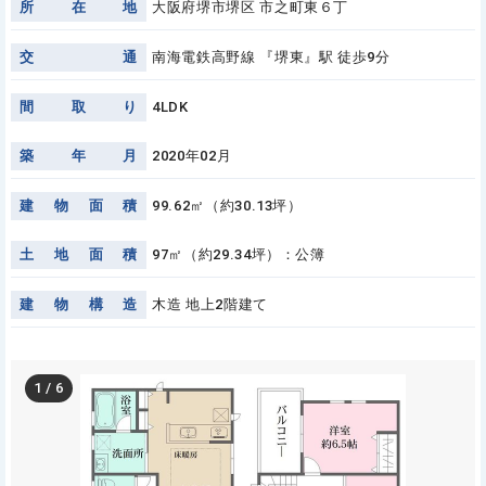
所
在
地
大阪府堺市堺区 市之町東６丁
交
通
南海電鉄高野線 『堺東』駅 徒歩9分
間
取
り
4LDK
築
年
月
2020年02月
建
物
面
積
99.62㎡（約30.13坪）
土
地
面
積
97㎡（約29.34坪）：公簿
建
物
構
造
木造 地上2階建て
1
/
6