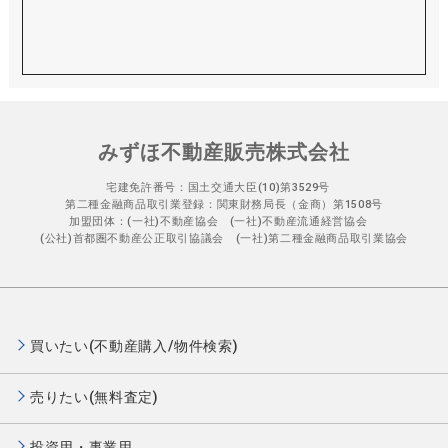
みずほ不動産販売株式会社
宅建免許番号：国土交通大臣(10)第3529号
第二種金融商品取引業登録：関東財務局長（金商）第1508号
加盟団体：(一社)不動産協会 (一社)不動産流通経営協会
(公社)首都圏不動産公正取引協議会 (一社)第二種金融商品取引業協会
買いたい(不動産購入/物件検索)
売りたい(無料査定)
投資用・事業用