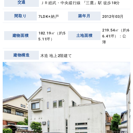
交通
ＪＲ総武・中央緩行線 『三鷹』駅 徒歩18分
間取り
築年月
7LDK+納戸
2012年03月
219.54㎡（約6
182.19㎡（約5
建物面積
土地面積
6.41坪）：公
5.11坪）
簿
建物構造
木造 地上2階建て