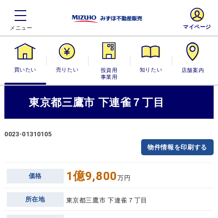
マイページ
買いたい
売りたい
投資用・事業
知りたい
店舗案内
用
東京都三鷹市 下連雀７丁目
0023-01310105
物件情報を印刷する
1億9,800
価格
万円
所在地
東京都三鷹市 下連雀７丁目