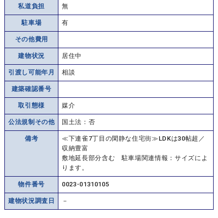
私道負担
無
駐車場
有
その他費用
建物状況
居住中
引渡し可能年月
相談
建築確認番号
取引態様
媒介
公法規制その他
国土法：否
備考
≪下連雀7丁目の閑静な住宅街≫LDKは30帖超／
収納豊富
敷地延長部分含む 駐車場関連情報：サイズによ
ります。
物件番号
0023-01310105
建物状況調査日
－