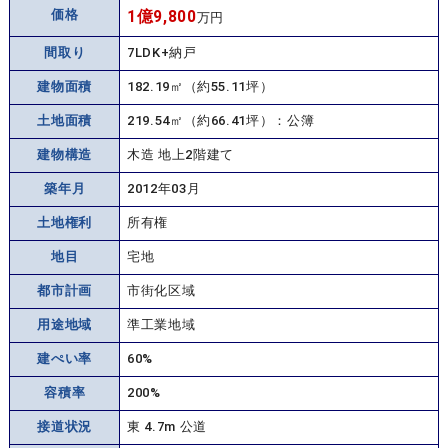
価格
1億9,800
万円
間取り
7LDK+納戸
建物面積
182.19㎡（約55.11坪）
土地面積
219.54㎡（約66.41坪）：公簿
建物構造
木造 地上2階建て
築年月
2012年03月
土地権利
所有権
地目
宅地
都市計画
市街化区域
用途地域
準工業地域
建ぺい率
60%
容積率
200%
接道状況
東 4.7m 公道