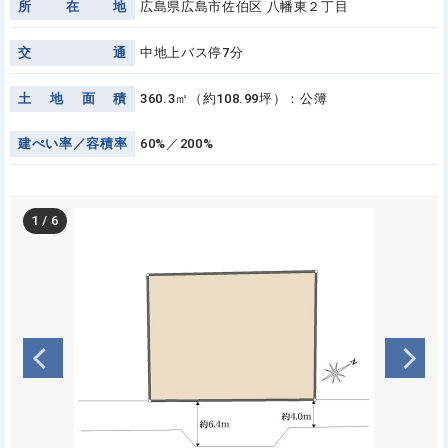
所
在
地
広島県広島市佐伯区 八幡東２丁目
交
通
中地上バス停7分
土
地
面
積
360.3㎡（約108.99坪）：公簿
建
ぺ
い
率
／
容
積
率
60%／200%
1
/
6