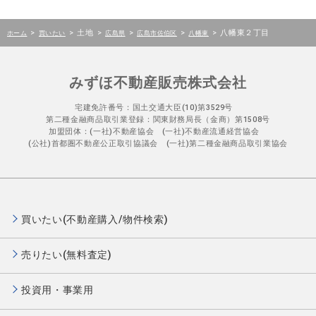
>
>
土地
>
>
>
>
八幡東２丁目
ホーム
買いたい
広島県
広島市佐伯区
八幡東
みずほ不動産販売株式会社
宅建免許番号：国土交通大臣(10)第3529号
第二種金融商品取引業登録：関東財務局長（金商）第1508号
加盟団体：(一社)不動産協会 (一社)不動産流通経営協会
(公社)首都圏不動産公正取引協議会 (一社)第二種金融商品取引業協会
買いたい(不動産購入/物件検索)
売りたい(無料査定)
投資用・事業用