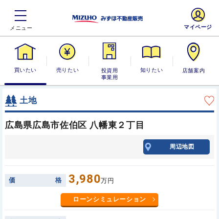
マイページ
買いたい
売りたい
投資用・事業
知りたい
店舗案内
用
土地
広島県広島市佐伯区 八幡東２丁目
周辺地図
3,980
価
格
万円
ローンシミュレーション