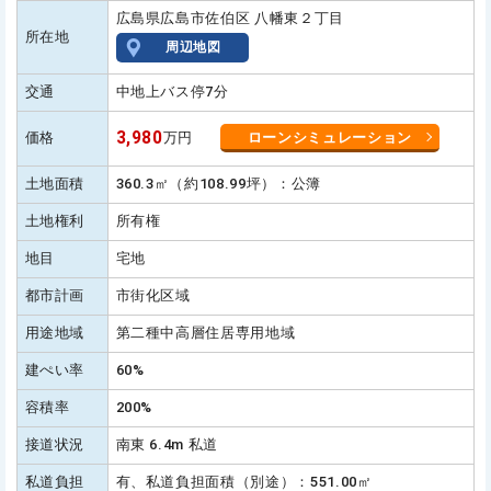
広島県広島市佐伯区 八幡東２丁目
所在地
周辺地図
交通
中地上バス停7分
3,980
価格
万円
ローンシミュレーション
土地面積
360.3㎡（約108.99坪）：公簿
土地権利
所有権
地目
宅地
都市計画
市街化区域
用途地域
第二種中高層住居専用地域
建ぺい率
60%
容積率
200%
接道状況
南東 6.4m 私道
私道負担
有、私道負担面積（別途）：551.00㎡