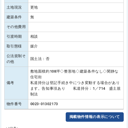
土地現況
更地
建築条件
無
その他費用
引渡時期
相談
取引態様
媒介
公法規制そ
国土法：否
の他
敷地面積約108坪◇整形地◇建築条件なし◇閑静な
住宅街
備考
私道持分は登記手続き中につき変動する場合があり
ます。告知事項あり 私道持分：1／714 盛土規
制法
物件番号
0023-01302173
掲載物件情報の表示について