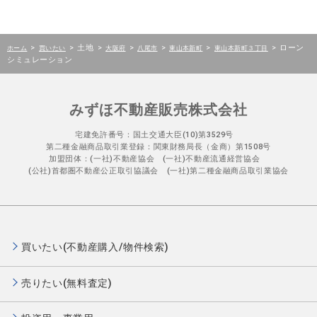
>
>
土地
>
>
>
>
>
ローン
ホーム
買いたい
大阪府
八尾市
東山本新町
東山本新町３丁目
シミュレーション
みずほ不動産販売株式会社
宅建免許番号：国土交通大臣(10)第3529号
第二種金融商品取引業登録：関東財務局長（金商）第1508号
加盟団体：(一社)不動産協会 (一社)不動産流通経営協会
(公社)首都圏不動産公正取引協議会 (一社)第二種金融商品取引業協会
買いたい(不動産購入/物件検索)
売りたい(無料査定)