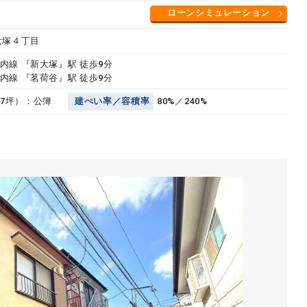
ローンシミュレーション
大塚４丁目
内線 『新大塚』駅 徒歩9分
内線 『茗荷谷』駅 徒歩9分
.97坪）：公簿
建
ぺ
い
率
／
容
積
率
80%／240%