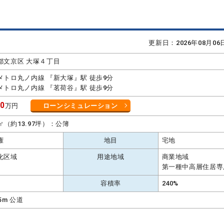
更新日：2026年08月0
都文京区 大塚４丁目
メトロ丸ノ内線 『新大塚』駅 徒歩9分
メトロ丸ノ内線 『茗荷谷』駅 徒歩9分
80
万円
ローンシミュレーション
2㎡（約13.97坪）：公簿
権
地目
宅地
化区域
用途地域
商業地域
第一種中高層住居専
容積率
240%
.5m 公道