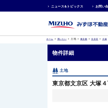
ニュース&トピックス
お問い
>
>
土地
>
>
>
ホーム
買いたい
東京都
文京区
大塚
物件詳細
土地
東京都文京区 大塚