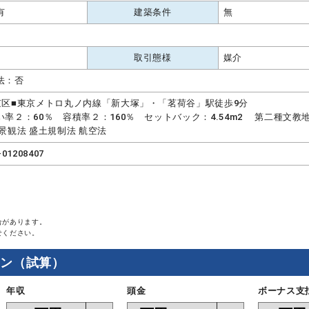
有
建築条件
無
取引態様
媒介
法：否
京区■東京メトロ丸ノ内線「新大塚」・「茗荷谷」駅徒歩9分
い率２：60％ 容積率２：160％ セットバック：4.54m2 第二種文教
景観法 盛土規制法 航空法
-01208407
合があります。
せください。
ョン（試算）
年収
頭金
ボーナス支