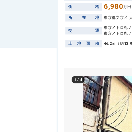
6,980
価
格
万円
所
在
地
東京都文京区 
東京メトロ丸ノ
交
通
東京メトロ丸ノ
土
地
面
積
46.2㎡（約13
1
/
4