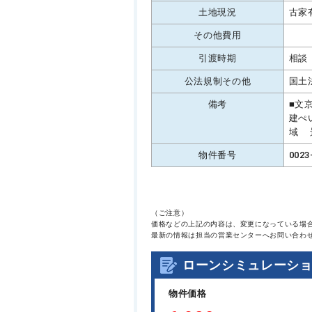
土地現況
古家
その他費用
引渡時期
相談
公法規制その他
国土
備考
■文
建ぺ
域 
物件番号
0023
（ご注意）
価格などの上記の内容は、変更になっている場
最新の情報は担当の営業センターへお問い合わ
ローンシミュレーシ
物件価格