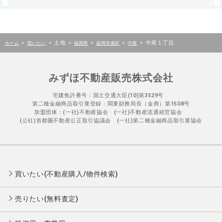
>
>
土地
>
>
>
>
中尾１丁目
ホーム
買いたい
福岡県
福岡市南区
中尾
みずほ不動産販売株式会社
宅建免許番号：国土交通大臣(10)第3529号
第二種金融商品取引業登録：関東財務局長（金商）第1508号
加盟団体：(一社)不動産協会 (一社)不動産流通経営協会
(公社)首都圏不動産公正取引協議会 (一社)第二種金融商品取引業協会
買いたい(不動産購入/物件検索)
売りたい(無料査定)