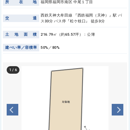
所
在
地
福岡県福岡市南区 中尾１丁目
西鉄天神大牟田線 『西鉄福岡（天神）』駅 バ
交
通
ス33分 バス停『松ケ枝口』 徒歩3分
土
地
面
積
216.79㎡（約65.57坪）：公簿
建
ぺ
い
率
／
容
積
率
50%／80%
1
/
6