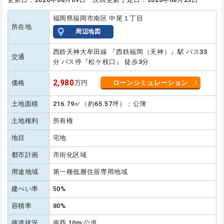
福岡県福岡市南区 中尾１丁目
所在地
周辺地図
西鉄天神大牟田線 『西鉄福岡（天神）』駅 バス33
交通
分 バス停『松ケ枝口』 徒歩3分
2,980
価格
万円
ローンシミュレーション
土地面積
216.79㎡（約65.57坪）：公簿
土地権利
所有権
地目
宅地
都市計画
市街化区域
用途地域
第一種低層住居専用地域
建ぺい率
50%
容積率
80%
接道状況
南西 10m 公道