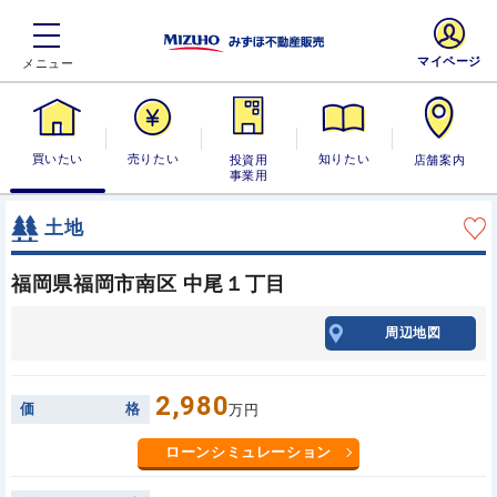
マイページ
買いたい
売りたい
投資用・事業
知りたい
店舗案内
用
土地
福岡県福岡市南区 中尾１丁目
周辺地図
2,980
価
格
万円
ローンシミュレーション