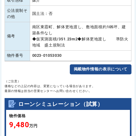
取引態様
媒介
公法規制そ
国土法：否
の他
南区東霞町、解体更地渡し、敷地面積約105坪、建
築条件なし
備考
◆仮実測面積/351.23m2◆解体更地渡し 準防火
地域 盛土規制法
物件番号
0023-01053030
掲載物件情報の表示について
（ご注意）
価格などの上記の内容は、変更になっている場合があります。
最新の情報は担当の営業センターへお問い合わせください。
ローンシミュレーション（試算）
物件価格
9,480
万円