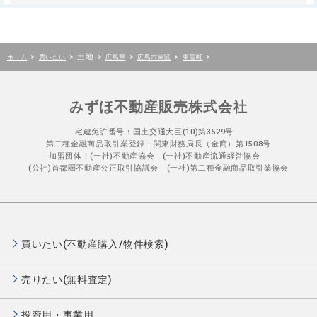
>
>
土地
>
>
>
>
ホーム
買いたい
広島県
広島市南区
東霞町
みずほ不動産販売株式会社
宅建免許番号：国土交通大臣(10)第3529号
第二種金融商品取引業登録：関東財務局長（金商）第1508号
加盟団体：(一社)不動産協会 (一社)不動産流通経営協会
(公社)首都圏不動産公正取引協議会 (一社)第二種金融商品取引業協会
買いたい(不動産購入/物件検索)
売りたい(無料査定)
投資用・事業用