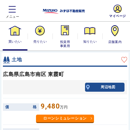
マイページ
買いたい
売りたい
投資用・事業
知りたい
店舗案内
用
土地
広島県広島市南区 東霞町
周辺地図
9,480
価
格
万円
ローンシミュレーション