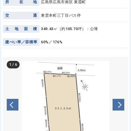
所
在
地
広島県広島市南区 東霞町
交
通
東雲本町三丁目バス停
土
地
面
積
349.43㎡（約105.70坪）：公簿
建
ぺ
い
率
／
容
積
率
60%／176%
1
/
6