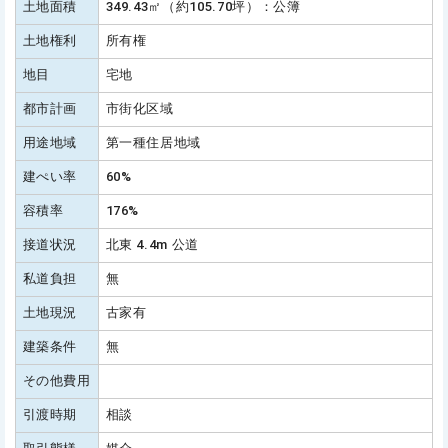
土地面積
349.43㎡（約105.70坪）：公簿
土地権利
所有権
地目
宅地
都市計画
市街化区域
用途地域
第一種住居地域
建ぺい率
60%
容積率
176%
接道状況
北東 4.4m 公道
私道負担
無
土地現況
古家有
建築条件
無
その他費用
引渡時期
相談