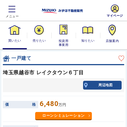
マイページ
買いたい
売りたい
投資用・事業
知りたい
店舗案内
用
一戸建て
埼玉県越谷市 レイクタウン６丁目
周辺地図
6,480
価
格
万円
ローンシミュレーション