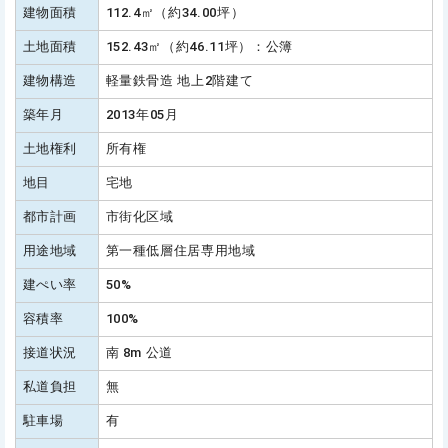
建物面積
112.4㎡（約34.00坪）
土地面積
152.43㎡（約46.11坪）：公簿
建物構造
軽量鉄骨造 地上2階建て
築年月
2013年05月
土地権利
所有権
地目
宅地
都市計画
市街化区域
用途地域
第一種低層住居専用地域
建ぺい率
50%
容積率
100%
接道状況
南 8m 公道
私道負担
無
駐車場
有