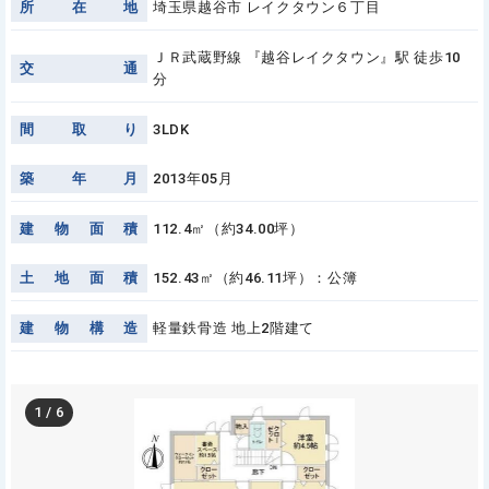
所
在
地
埼玉県越谷市 レイクタウン６丁目
ＪＲ武蔵野線 『越谷レイクタウン』駅 徒歩10
交
通
分
間
取
り
3LDK
築
年
月
2013年05月
建
物
面
積
112.4㎡（約34.00坪）
土
地
面
積
152.43㎡（約46.11坪）：公簿
建
物
構
造
軽量鉄骨造 地上2階建て
1
/
6