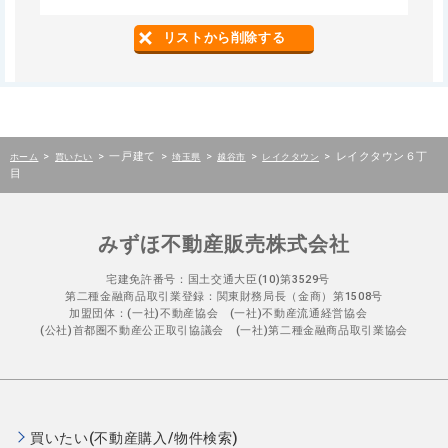
リストから削除する
>
>
一戸建て
>
>
>
>
レイクタウン６丁
ホーム
買いたい
埼玉県
越谷市
レイクタウン
目
みずほ不動産販売株式会社
宅建免許番号：国土交通大臣(10)第3529号
第二種金融商品取引業登録：関東財務局長（金商）第1508号
加盟団体：(一社)不動産協会 (一社)不動産流通経営協会
(公社)首都圏不動産公正取引協議会 (一社)第二種金融商品取引業協会
買いたい(不動産購入/物件検索)