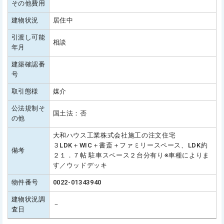
その他費用
建物状況
居住中
引渡し可能
相談
年月
建築確認番
号
取引態様
媒介
公法規制そ
国土法：否
の他
大和ハウス工業株式会社施工の注文住宅
３LDK＋WIC＋書斎＋ファミリースペース、LDK約
備考
２１．７帖 駐車スペース２台分有り※車種によりま
す／ウッドデッキ
物件番号
0022-01343940
建物状況調
－
査日