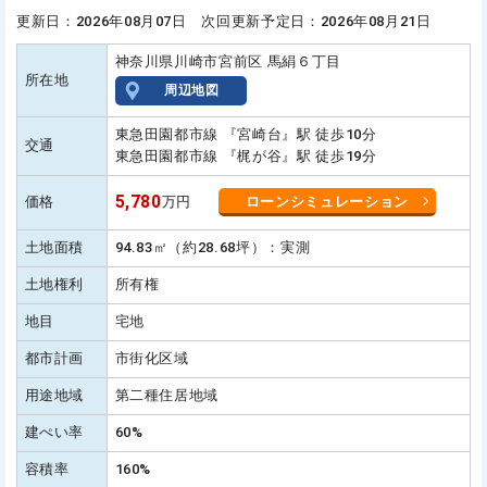
更新日：2026年08月07日 次回更新予定日：2026年08月21日
神奈川県川崎市宮前区 馬絹６丁目
所在地
周辺地図
東急田園都市線 『宮崎台』駅 徒歩10分
交通
東急田園都市線 『梶が谷』駅 徒歩19分
5,780
価格
万円
ローンシミュレーション
土地面積
94.83㎡（約28.68坪）：実測
土地権利
所有権
地目
宅地
都市計画
市街化区域
用途地域
第二種住居地域
建ぺい率
60%
容積率
160%