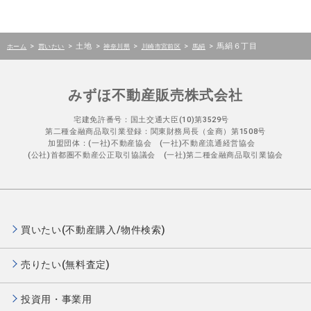
>
>
土地
>
>
>
>
馬絹６丁目
ホーム
買いたい
神奈川県
川崎市宮前区
馬絹
みずほ不動産販売株式会社
宅建免許番号：国土交通大臣(10)第3529号
第二種金融商品取引業登録：関東財務局長（金商）第1508号
加盟団体：(一社)不動産協会 (一社)不動産流通経営協会
(公社)首都圏不動産公正取引協議会 (一社)第二種金融商品取引業協会
買いたい(不動産購入/物件検索)
売りたい(無料査定)
投資用・事業用