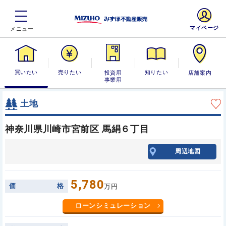
マイページ
買いたい
売りたい
投資用・事業
知りたい
店舗案内
用
土地
神奈川県川崎市宮前区 馬絹６丁目
周辺地図
5,780
価
格
万円
ローンシミュレーション