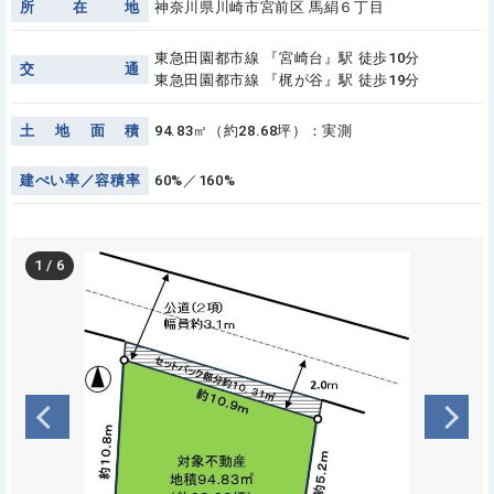
所
在
地
神奈川県川崎市宮前区 馬絹６丁目
東急田園都市線 『宮崎台』駅 徒歩10分
交
通
東急田園都市線 『梶が谷』駅 徒歩19分
土
地
面
積
94.83㎡（約28.68坪）：実測
建
ぺ
い
率
／
容
積
率
60%／160%
1
/
6