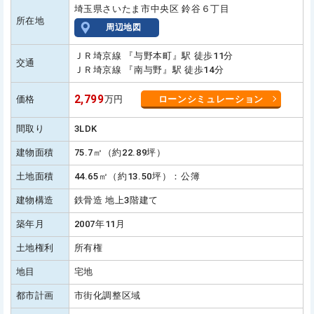
埼玉県さいたま市中央区 鈴谷６丁目
所在地
周辺地図
ＪＲ埼京線 『与野本町』駅 徒歩11分
交通
ＪＲ埼京線 『南与野』駅 徒歩14分
2,799
価格
万円
ローンシミュレーション
間取り
3LDK
建物面積
75.7㎡（約22.89坪）
土地面積
44.65㎡（約13.50坪）：公簿
建物構造
鉄骨造 地上3階建て
築年月
2007年11月
土地権利
所有権
地目
宅地
都市計画
市街化調整区域