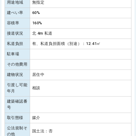
用途地域
無指定
建ぺい率
60%
容積率
160%
接道状況
北 4m 私道
私道負担
有、私道負担面積（別途）：12.41㎡
駐車場
その他費用
建物状況
居住中
引渡し可能
相談
年月
建築確認番
号
取引態様
媒介
公法規制そ
国土法：否
の他