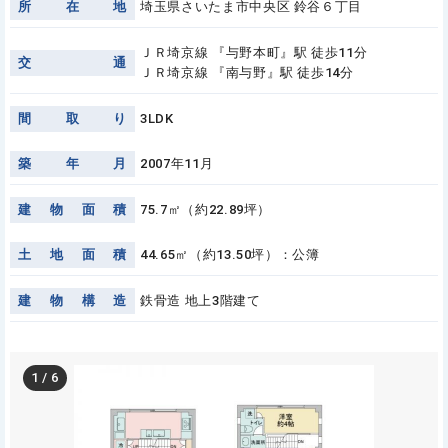
所
在
地
埼玉県さいたま市中央区 鈴谷６丁目
ＪＲ埼京線 『与野本町』駅 徒歩11分
交
通
ＪＲ埼京線 『南与野』駅 徒歩14分
間
取
り
3LDK
築
年
月
2007年11月
建
物
面
積
75.7㎡（約22.89坪）
土
地
面
積
44.65㎡（約13.50坪）：公簿
建
物
構
造
鉄骨造 地上3階建て
1
/
6