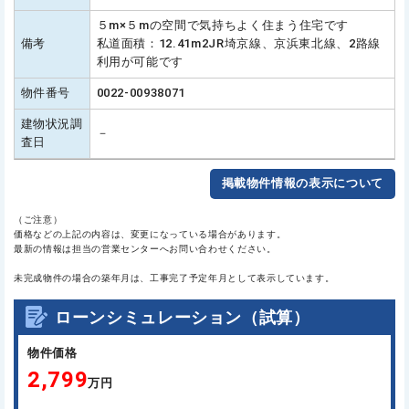
５m×５mの空間で気持ちよく住まう住宅です
備考
私道面積：12.41m2JR埼京線、京浜東北線、2路線
利用が可能です
物件番号
0022-00938071
建物状況調
－
査日
掲載物件情報の表示について
（ご注意）
価格などの上記の内容は、変更になっている場合があります。
最新の情報は担当の営業センターへお問い合わせください。
未完成物件の場合の築年月は、工事完了予定年月として表示しています。
ローンシミュレーション（試算）
物件価格
2,799
万円