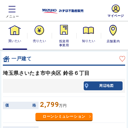
マイページ
買いたい
売りたい
投資用・事業
知りたい
店舗案内
用
一戸建て
埼玉県さいたま市中央区 鈴谷６丁目
周辺地図
2,799
価
格
万円
ローンシミュレーション