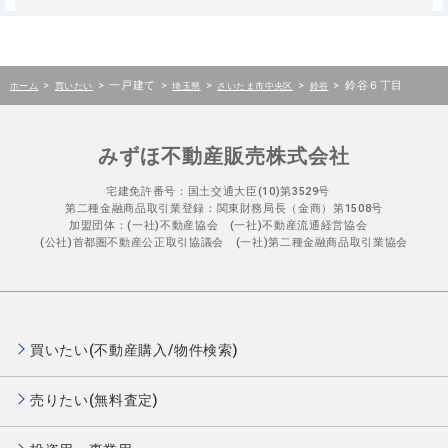
>
>
一戸建て
>
>
>
>
鈴谷６丁目
ホーム
買いたい
埼玉県
さいたま市中央区
鈴谷
みずほ不動産販売株式会社
宅建免許番号：国土交通大臣(10)第3529号
第二種金融商品取引業登録：関東財務局長（金商）第1508号
加盟団体：(一社)不動産協会 (一社)不動産流通経営協会
(公社)首都圏不動産公正取引協議会 (一社)第二種金融商品取引業協会
買いたい(不動産購入/物件検索)
売りたい(無料査定)