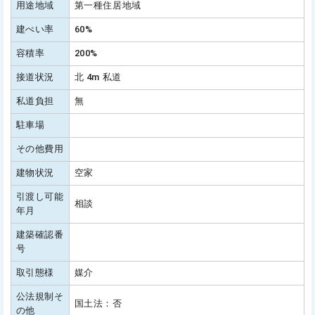
用途地域
第一種住居地域
建ぺい率
60%
容積率
200%
接道状況
北 4m 私道
私道負担
無
駐車場
その他費用
建物状況
空家
引渡し可能
相談
年月
建築確認番
号
取引態様
媒介
公法規制そ
国土法：否
の他