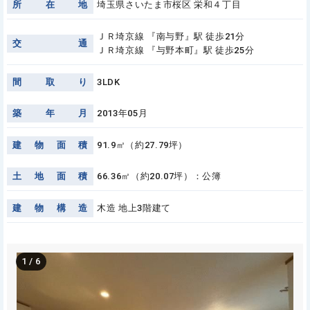
所
在
地
埼玉県さいたま市桜区 栄和４丁目
ＪＲ埼京線 『南与野』駅 徒歩21分
交
通
ＪＲ埼京線 『与野本町』駅 徒歩25分
間
取
り
3LDK
築
年
月
2013年05月
建
物
面
積
91.9㎡（約27.79坪）
土
地
面
積
66.36㎡（約20.07坪）：公簿
建
物
構
造
木造 地上3階建て
1
/
6