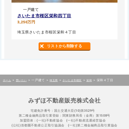
一戸建て
さいたま市桜区栄和四丁目
3,250万円
埼玉県さいたま市桜区栄和４丁目
リストから削除する
>
>
一戸建て
>
>
>
>
栄和４丁目
ホーム
買いたい
埼玉県
さいたま市桜区
栄和
みずほ不動産販売株式会社
宅建免許番号：国土交通大臣(10)第3529号
第二種金融商品取引業登録：関東財務局長（金商）第1508号
加盟団体：(一社)不動産協会 (一社)不動産流通経営協会
(公社)首都圏不動産公正取引協議会 (一社)第二種金融商品取引業協会