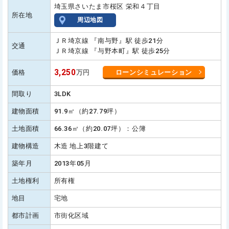
埼玉県さいたま市桜区 栄和４丁目
所在地
周辺地図
ＪＲ埼京線 『南与野』駅 徒歩21分
交通
ＪＲ埼京線 『与野本町』駅 徒歩25分
3,250
価格
万円
ローンシミュレーション
間取り
3LDK
建物面積
91.9㎡（約27.79坪）
土地面積
66.36㎡（約20.07坪）：公簿
建物構造
木造 地上3階建て
築年月
2013年05月
土地権利
所有権
地目
宅地
都市計画
市街化区域