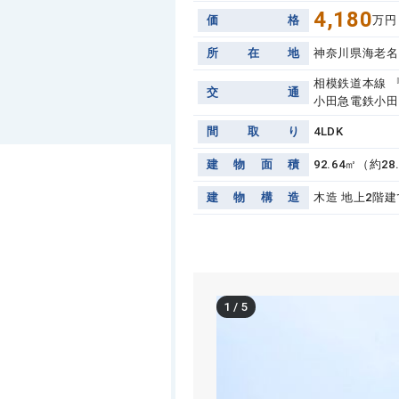
4,180
価
格
万円
所
在
地
神奈川県海老名
相模鉄道本線 
交
通
小田急電鉄小田
間
取
り
4LDK
建
物
面
積
92.64㎡（約28
建
物
構
造
木造 地上2階建
1
/
5