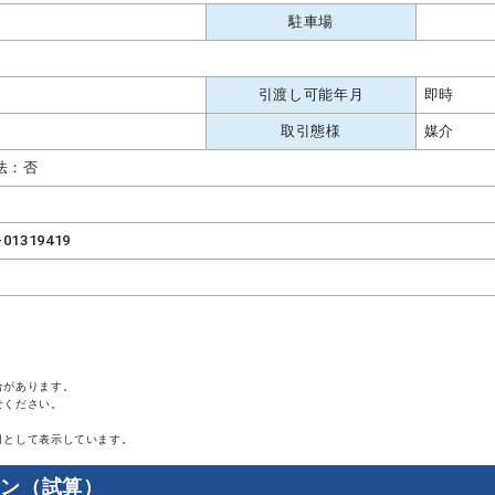
駐車場
引渡し可能年月
即時
取引態様
媒介
法：否
-01319419
合があります。
せください。
月として表示しています。
ョン（試算）