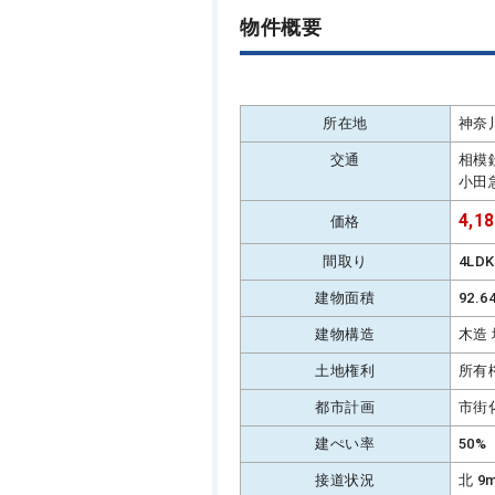
物件概要
所在地
神奈
交通
相模
小田
4,1
価格
間取り
4LD
建物面積
92.
建物構造
木造
土地権利
所有
都市計画
市街
建ぺい率
50%
接道状況
北 9