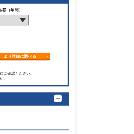
払額（年間）
より詳細に調べる
関にご確認ください。
い。