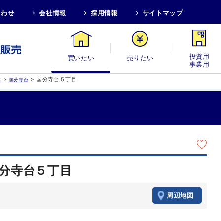
合わせ
会社情報
採用情報
サイトマップ
買いたい
売りたい
投資用・事業
>
>
国分寺台５丁目
市
国分寺台
国分寺台５丁目
周辺地図