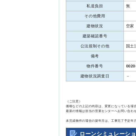
私道負担
無
その他費用
建物状況
空家
建築確認番号
公法規制その他
国土
備考
物件番号
0020
建物状況調査日
－
（ご注意）
価格などの上記の内容は、変更になっている場
最新の情報は担当の営業センターへお問い合わ
未完成物件の場合の築年月は、工事完了予定年
ローンシミュレーシ