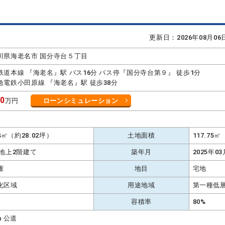
更新日：2026年08月0
川県海老名市 国分寺台５丁目
鉄道本線 『海老名』駅 バス16分 バス停『国分寺台第９』 徒歩1分
急電鉄小田原線 『海老名』駅 徒歩38分
80
万円
ローンシミュレーション
K
64㎡（約28.02坪）
土地面積
117.75
 地上2階建て
築年月
2025年03
権
地目
宅地
化区域
用途地域
第一種低
容積率
80%
m 公道