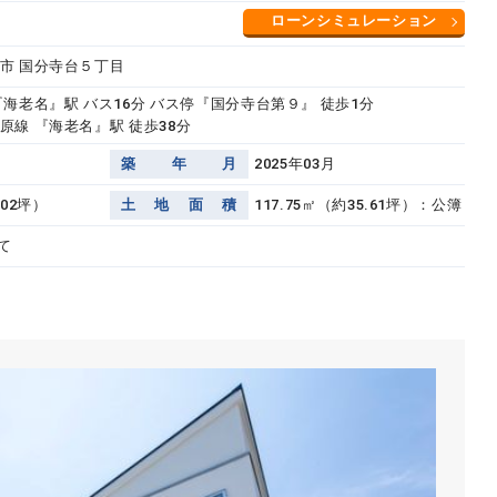
ローンシミュレーション
市 国分寺台５丁目
『海老名』駅 バス16分 バス停『国分寺台第９』 徒歩1分
原線 『海老名』駅 徒歩38分
築
年
月
2025年03月
.02坪）
土
地
面
積
117.75㎡（約35.61坪）：公簿
て