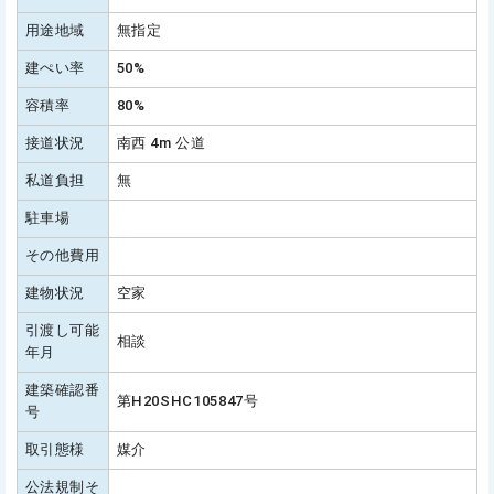
用途地域
無指定
建ぺい率
50%
容積率
80%
接道状況
南西 4m 公道
私道負担
無
駐車場
その他費用
建物状況
空家
引渡し可能
相談
年月
建築確認番
第H20SHC105847号
号
取引態様
媒介
公法規制そ