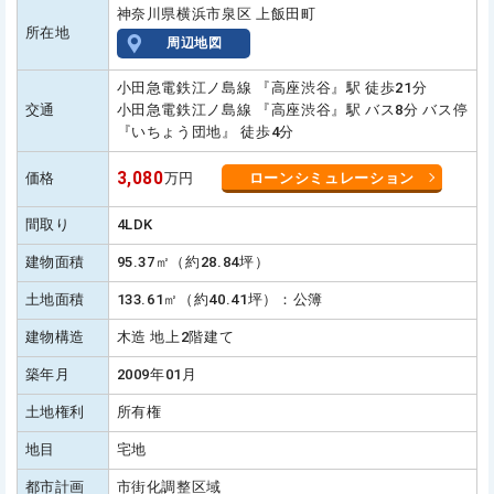
神奈川県横浜市泉区 上飯田町
所在地
周辺地図
小田急電鉄江ノ島線 『高座渋谷』駅 徒歩21分
交通
小田急電鉄江ノ島線 『高座渋谷』駅 バス8分 バス停
『いちょう団地』 徒歩4分
3,080
価格
万円
ローンシミュレーション
間取り
4LDK
建物面積
95.37㎡（約28.84坪）
土地面積
133.61㎡（約40.41坪）：公簿
建物構造
木造 地上2階建て
築年月
2009年01月
土地権利
所有権
地目
宅地
都市計画
市街化調整区域