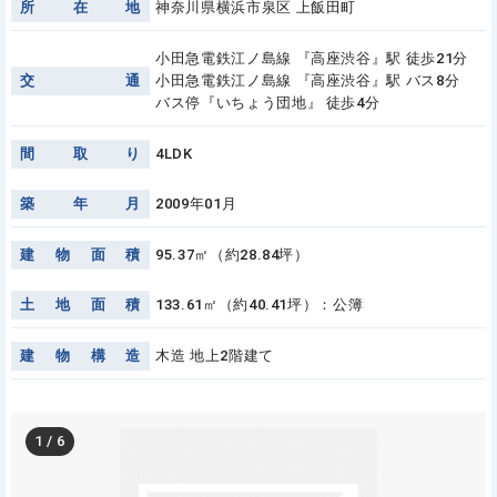
所
在
地
神奈川県横浜市泉区 上飯田町
小田急電鉄江ノ島線 『高座渋谷』駅 徒歩21分
交
通
小田急電鉄江ノ島線 『高座渋谷』駅 バス8分
バス停『いちょう団地』 徒歩4分
間
取
り
4LDK
築
年
月
2009年01月
建
物
面
積
95.37㎡（約28.84坪）
土
地
面
積
133.61㎡（約40.41坪）：公簿
建
物
構
造
木造 地上2階建て
1
/
6