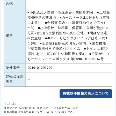
の他
■小田急江ノ島線「高座渋谷」駅徒歩21分 ■土地面
積40坪超の整形地 ■カースペース2台分あり（車種
による） ■全居室収納・小屋裏収納付きで広々住
空間 ■小中学校・幼稚園・保育園・公園が徒歩10
分圏内に揃う生活利便性の良い立地 ■閑静な住宅
備考
街に立地 ■4LDK・リビングダイニングは広々約1
4.2帖 ■全居室2面採光の明るい室内 ■追焚機能・
浴室乾燥機付きで快適バスタイム ■トイレは1階と
2階にあり、朝の忙しい時間帯も安心 ■玄関がいつ
も片づくシューズボックス 第H20SHC105847号
物件番号
0019-01293799
建物状況調
－
査日
掲載物件情報の表示について
（ご注意）
価格などの上記の内容は、変更になっている場合があります。
最新の情報は担当の営業センターへお問い合わせください。