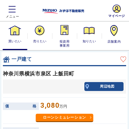
マイページ
買いたい
売りたい
投資用・事業
知りたい
店舗案内
用
一戸建て
神奈川県横浜市泉区 上飯田町
周辺地図
3,080
価
格
万円
ローンシミュレーション