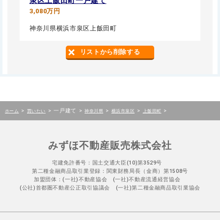
泉区上飯田町一戸建て
3,080万円
神奈川県横浜市泉区上飯田町
リストから削除する
>
>
一戸建て
>
>
>
>
ホーム
買いたい
神奈川県
横浜市泉区
上飯田町
みずほ不動産販売株式会社
宅建免許番号：国土交通大臣(10)第3529号
第二種金融商品取引業登録：関東財務局長（金商）第1508号
加盟団体：(一社)不動産協会 (一社)不動産流通経営協会
(公社)首都圏不動産公正取引協議会 (一社)第二種金融商品取引業協会