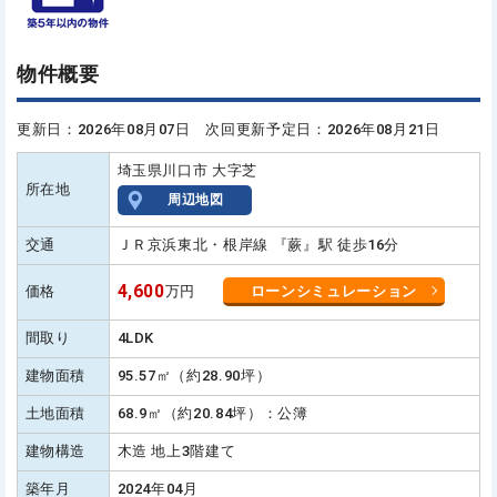
物件概要
更新日：2026年08月07日 次回更新予定日：2026年08月21日
埼玉県川口市 大字芝
所在地
周辺地図
交通
ＪＲ京浜東北・根岸線 『蕨』駅 徒歩16分
4,600
価格
万円
ローンシミュレーション
間取り
4LDK
建物面積
95.57㎡（約28.90坪）
土地面積
68.9㎡（約20.84坪）：公簿
建物構造
木造 地上3階建て
築年月
2024年04月