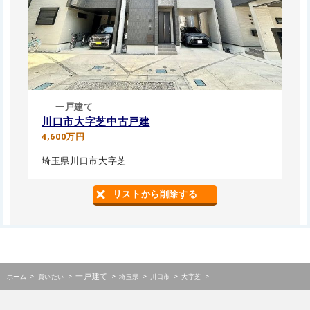
一戸建て
川口市大字芝中古戸建
4,600万円
埼玉県川口市大字芝
リストから削除する
>
>
一戸建て
>
>
>
>
ホーム
買いたい
埼玉県
川口市
大字芝