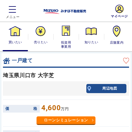
マイページ
買いたい
売りたい
投資用・事業
知りたい
店舗案内
用
一戸建て
埼玉県川口市 大字芝
周辺地図
4,600
価
格
万円
ローンシミュレーション