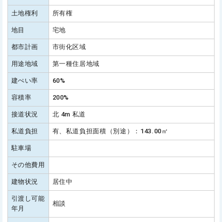
土地権利
所有権
地目
宅地
都市計画
市街化区域
用途地域
第一種住居地域
建ぺい率
60%
容積率
200%
接道状況
北 4m 私道
私道負担
有、私道負担面積（別途）：143.00㎡
駐車場
その他費用
建物状況
居住中
引渡し可能
相談
年月