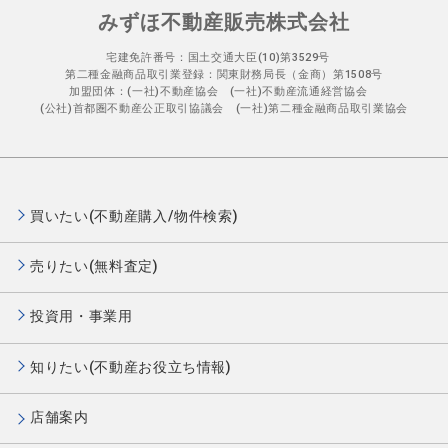
みずほ不動産販売株式会社
宅建免許番号：国土交通大臣(10)第3529号
第二種金融商品取引業登録：関東財務局長（金商）第1508号
加盟団体：(一社)不動産協会 (一社)不動産流通経営協会
(公社)首都圏不動産公正取引協議会 (一社)第二種金融商品取引業協会
買いたい(不動産購入/物件検索)
売りたい(無料査定)
投資用・事業用
知りたい(不動産お役立ち情報)
店舗案内