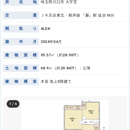
所
在
地
埼玉県川口市 大字芝
交
通
ＪＲ京浜東北・根岸線 『蕨』駅 徒歩16分
間
取
り
4LDK
築
年
月
2024年04月
建
物
面
積
95.57㎡（約28.90坪）
土
地
面
積
68.9㎡（約20.84坪）：公簿
建
物
構
造
木造 地上3階建て
1
/
6