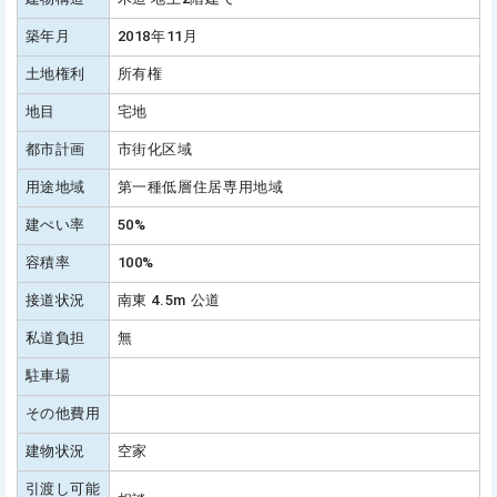
築年月
2018年11月
土地権利
所有権
地目
宅地
都市計画
市街化区域
用途地域
第一種低層住居専用地域
建ぺい率
50%
容積率
100%
接道状況
南東 4.5m 公道
私道負担
無
駐車場
その他費用
建物状況
空家
引渡し可能