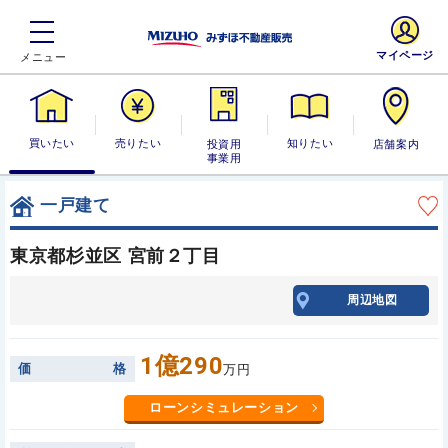
マイページ
買いたい
売りたい
投資用・事業
知りたい
店舗案内
用
一戸建て
東京都杉並区 宮前２丁目
周辺地図
1億290
価
格
万円
ローンシミュレーション