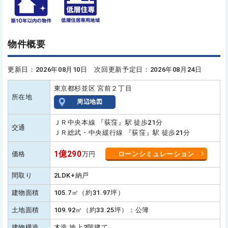
物件概要
更新日：2026年08月10日 次回更新予定日：2026年08月24日
東京都杉並区 宮前２丁目
所在地
周辺地図
ＪＲ中央本線 『荻窪』駅 徒歩21分
交通
ＪＲ総武・中央緩行線 『荻窪』駅 徒歩21分
1億290
価格
万円
ローンシミュレーション
間取り
2LDK+納戸
建物面積
105.7㎡（約31.97坪）
土地面積
109.92㎡（約33.25坪）：公簿
建物構造
木造 地上2階建て