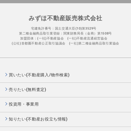
みずほ不動産販売株式会社
宅建免許番号：国土交通大臣(10)第3529号
第二種金融商品取引業登録：関東財務局長（金商）第1508号
加盟団体：(一社)不動産協会 (一社)不動産流通経営協会
(公社)首都圏不動産公正取引協議会 (一社)第二種金融商品取引業協会
買いたい(不動産購入/物件検索)
売りたい(無料査定)
投資用・事業用
知りたい(不動産お役立ち情報)