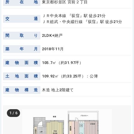
所
在
地
東京都杉並区 宮前２丁目
ＪＲ中央本線 『荻窪』駅 徒歩21分
交
通
ＪＲ総武・中央緩行線 『荻窪』駅 徒歩21分
間
取
り
2LDK+納戸
築
年
月
2018年11月
建
物
面
積
105.7㎡（約31.97坪）
土
地
面
積
109.92㎡（約33.25坪）：公簿
建
物
構
造
木造 地上2階建て
1
/
6