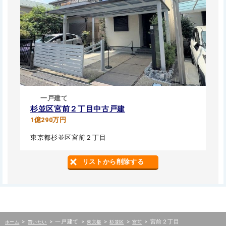
一戸建て
杉並区宮前２丁目中古戸建
1億290万円
東京都杉並区宮前２丁目
リストから削除する
>
>
一戸建て
>
>
>
>
宮前２丁目
ホーム
買いたい
東京都
杉並区
宮前