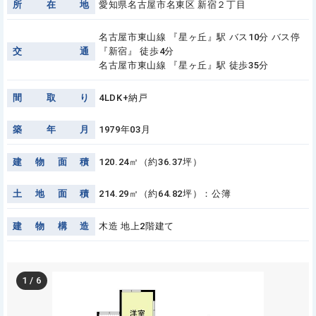
所
在
地
愛知県名古屋市名東区 新宿２丁目
名古屋市東山線 『星ヶ丘』駅 バス10分 バス停
交
通
『新宿』 徒歩4分
名古屋市東山線 『星ヶ丘』駅 徒歩35分
間
取
り
4LDK+納戸
築
年
月
1979年03月
建
物
面
積
120.24㎡（約36.37坪）
土
地
面
積
214.29㎡（約64.82坪）：公簿
建
物
構
造
木造 地上2階建て
1
/
6