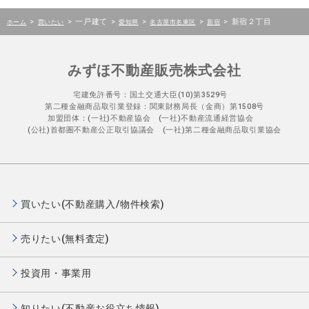
>
>
一戸建て
>
>
>
>
新宿２丁目
ホーム
買いたい
愛知県
名古屋市名東区
新宿
みずほ不動産販売株式会社
宅建免許番号：国土交通大臣(10)第3529号
第二種金融商品取引業登録：関東財務局長（金商）第1508号
加盟団体：(一社)不動産協会 (一社)不動産流通経営協会
(公社)首都圏不動産公正取引協議会 (一社)第二種金融商品取引業協会
買いたい(不動産購入/物件検索)
売りたい(無料査定)
投資用・事業用
知りたい(不動産お役立ち情報)