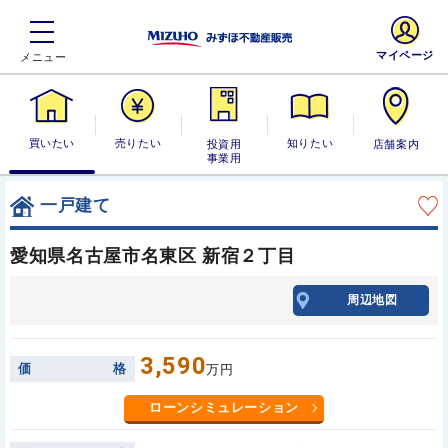
マイページ
買いたい
売りたい
投資用・事業
知りたい
店舗案内
用
一戸建て
愛知県名古屋市名東区 新宿２丁目
周辺地図
3,590
価
格
万円
ローンシミュレーション