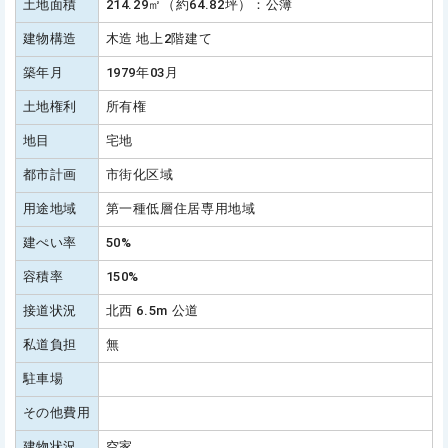
土地面積
214.29㎡（約64.82坪）：公簿
建物構造
木造 地上2階建て
築年月
1979年03月
土地権利
所有権
地目
宅地
都市計画
市街化区域
用途地域
第一種低層住居専用地域
建ぺい率
50%
容積率
150%
接道状況
北西 6.5m 公道
私道負担
無
駐車場
その他費用
建物状況
空家