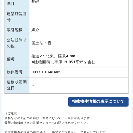
相談
年月
建築確認番
号
取引態様
媒介
公法規制そ
国土法：否
の他
接道2：北東、幅員4.9m
備考
※建物面積に車庫19.051平米を含む
物件番号
0017-01346482
建物状況調
－
査日
掲載物件情報の表示について
（ご注意）
価格などの上記の内容は、変更になっている場合があります。
最新の情報は担当の営業センターへお問い合わせください。
未完成物件の場合の築年月は、工事完了予定年月として表示しています。