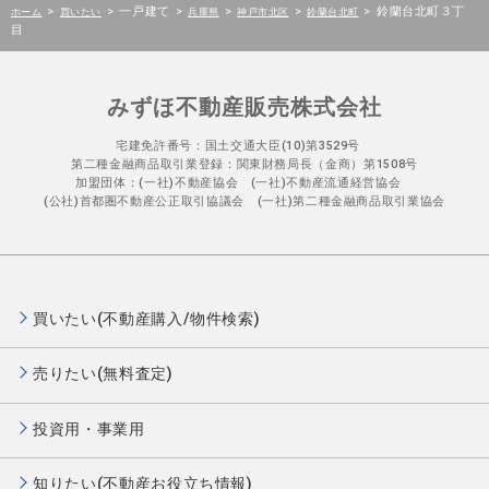
>
>
一戸建て
>
>
>
>
鈴蘭台北町３丁
ホーム
買いたい
兵庫県
神戸市北区
鈴蘭台北町
目
みずほ不動産販売株式会社
宅建免許番号：国土交通大臣(10)第3529号
第二種金融商品取引業登録：関東財務局長（金商）第1508号
加盟団体：(一社)不動産協会 (一社)不動産流通経営協会
(公社)首都圏不動産公正取引協議会 (一社)第二種金融商品取引業協会
買いたい(不動産購入/物件検索)
売りたい(無料査定)
投資用・事業用
知りたい(不動産お役立ち情報)