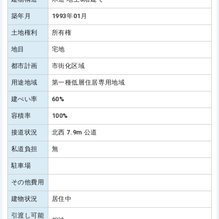
築年月
1993年01月
土地権利
所有権
地目
宅地
都市計画
市街化区域
用途地域
第一種低層住居専用地域
建ぺい率
60%
容積率
100%
接道状況
北西 7.9m 公道
私道負担
無
駐車場
その他費用
建物状況
居住中
引渡し可能