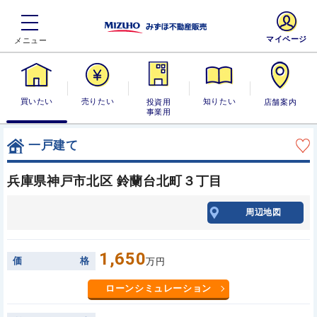
マイページ
買いたい
売りたい
投資用・事業
知りたい
店舗案内
用
一戸建て
兵庫県神戸市北区 鈴蘭台北町３丁目
周辺地図
1,650
価
格
万円
ローンシミュレーション