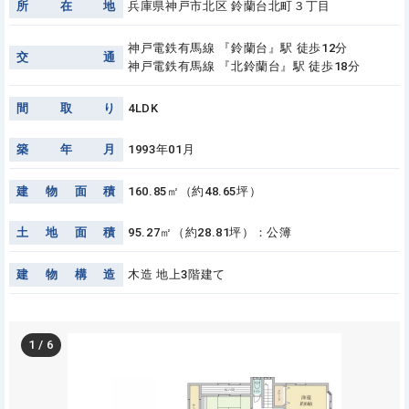
所
在
地
兵庫県神戸市北区 鈴蘭台北町３丁目
神戸電鉄有馬線 『鈴蘭台』駅 徒歩12分
交
通
神戸電鉄有馬線 『北鈴蘭台』駅 徒歩18分
間
取
り
4LDK
築
年
月
1993年01月
建
物
面
積
160.85㎡（約48.65坪）
土
地
面
積
95.27㎡（約28.81坪）：公簿
建
物
構
造
木造 地上3階建て
1
/
6