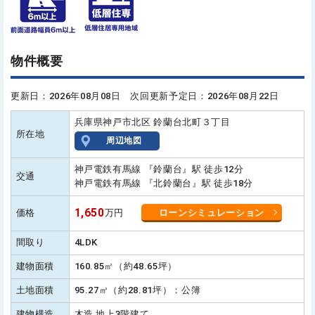
物件概要
更新日：2026年08月08日 次回更新予定日：2026年08月22日
兵庫県神戸市北区 鈴蘭台北町３丁目
所在地
周辺地図
神戸電鉄有馬線 『鈴蘭台』駅 徒歩12分
交通
神戸電鉄有馬線 『北鈴蘭台』駅 徒歩18分
1,650
価格
万円
ローンシミュレーション
間取り
4LDK
建物面積
160.85㎡（約48.65坪）
土地面積
95.27㎡（約28.81坪）：公簿
建物構造
木造 地上3階建て