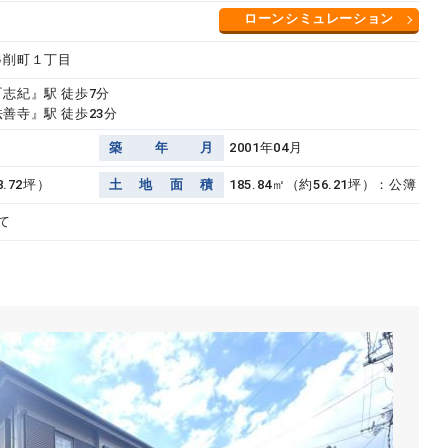
ローンシミュレーション
弓削町１丁目
『志紀』駅 徒歩7分
善寺』駅 徒歩23分
築
年
月
2001年04月
8.72坪）
土
地
面
積
185.84㎡（約56.21坪）：公簿
て