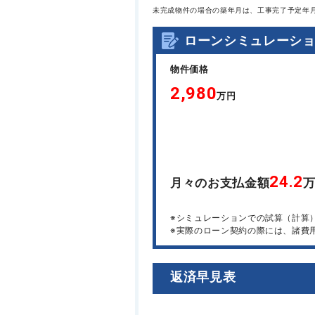
未完成物件の場合の築年月は、工事完了予定年
ローンシミュレーシ
物件価格
2,980
万円
24.2
月々のお支払金額
※シミュレーションでの試算（計算
※実際のローン契約の際には、諸費
返済早見表