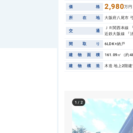
2,980
価
格
万円
所
在
地
大阪府八尾市 
ＪＲ関西本線 
交
通
近鉄大阪線 『法
間
取
り
6LDK+納戸
建
物
面
積
161.09㎡（約4
建
物
構
造
木造 地上2階建
1
/
2