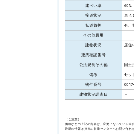
建ぺい率
60%
接道状況
東 4
私道負担
有、
その他費用
建物状況
居住
建築確認番号
公法規制その他
国土
備考
セッ
物件番号
0017
建物状況調査日
－
（ご注意）
価格などの上記の内容は、変更になっている場
最新の情報は担当の営業センターへお問い合わ