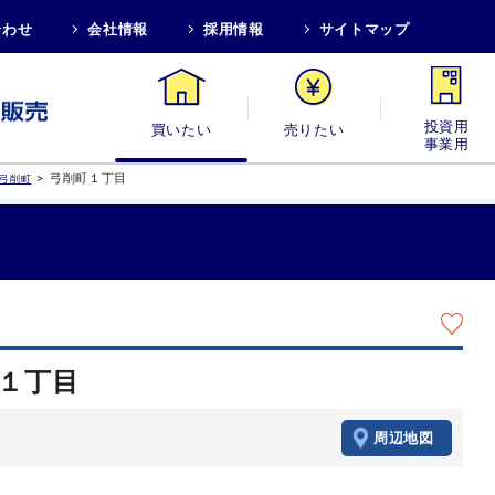
合わせ
会社情報
採用情報
サイトマップ
買いたい
売りたい
投資用・事業
>
弓削町１丁目
弓削町
町１丁目
周辺地図