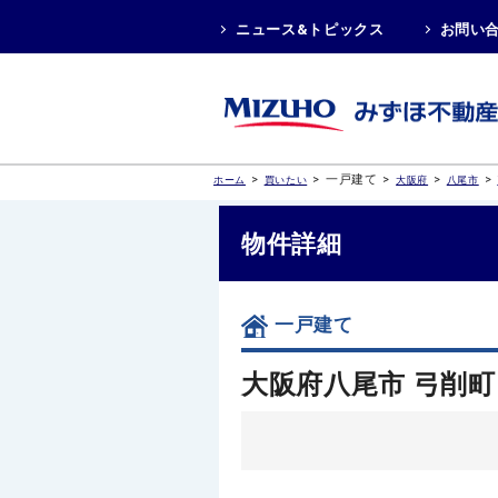
ニュース&トピックス
お問い
>
>
一戸建て
>
>
>
ホーム
買いたい
大阪府
八尾市
物件詳細
一戸建て
大阪府八尾市 弓削