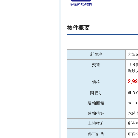
物件概要
所在地
大阪
交通
ＪＲ
近鉄
2,9
価格
間取り
6LD
建物面積
161
建物構造
木造
土地権利
所有
都市計画
市街