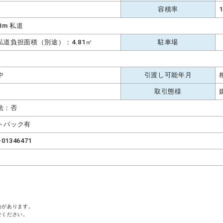
容積率
1
.3m 私道
私道負担面積（別途）：4.81㎡
駐車場
中
引渡し可能年月
取引態様
法：否
トバック有
-01346471
合があります。
せください。