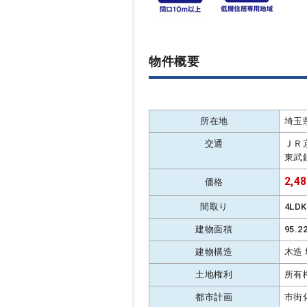
物件概要
所在地
埼玉
交通
ＪＲ
東武
2,4
価格
間取り
4LD
建物面積
95.
建物構造
木造
土地権利
所有
都市計画
市街