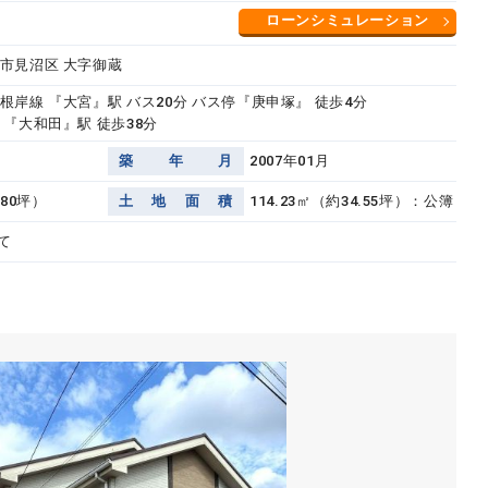
ローンシミュレーション
市見沼区 大字御蔵
根岸線 『大宮』駅 バス20分 バス停『庚申塚』 徒歩4分
 『大和田』駅 徒歩38分
築
年
月
2007年01月
.80坪）
土
地
面
積
114.23㎡（約34.55坪）：公簿
て