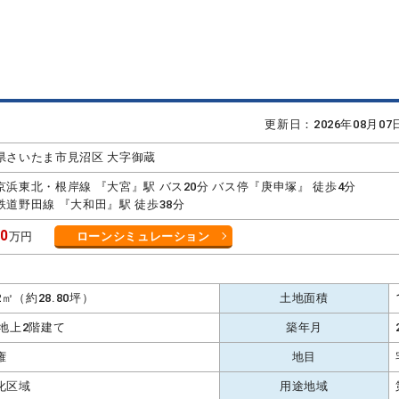
更新日：2026年08月0
県さいたま市見沼区 大字御蔵
京浜東北・根岸線 『大宮』駅 バス20分 バス停『庚申塚』 徒歩4分
鉄道野田線 『大和田』駅 徒歩38分
80
万円
ローンシミュレーション
K
22㎡（約28.80坪）
土地面積
 地上2階建て
築年月
権
地目
化区域
用途地域