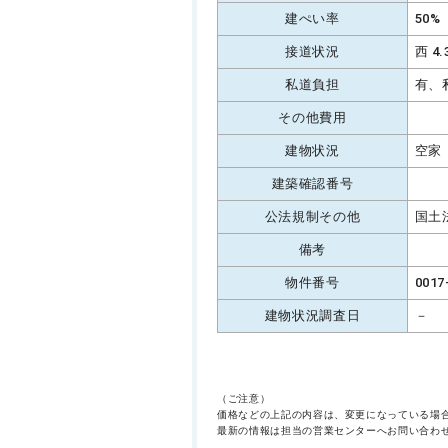
建ぺい率
50%
接道状況
西 4
私道負担
有、
その他費用
建物状況
空家
建築確認番号
公法規制その他
国土
備考
物件番号
0017
建物状況調査日
－
（ご注意）
価格などの上記の内容は、変更になっている場
最新の情報は担当の営業センターへお問い合わ