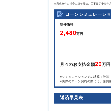
未完成物件の場合の築年月は、工事完了予定年
ローンシミュレーシ
物件価格
2,480
万円
20
月々のお支払金額
万円
※シミュレーションでの試算（計算
※実際のローン契約の際には、諸費
返済早見表