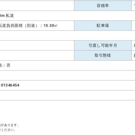
容積率
.3m 私道
私道負担面積（別途）：15.30㎡
駐車場
引渡し可能年月
取引態様
法：否
-01346454
合があります。
せください。