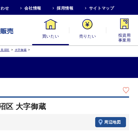
合わせ
会社情報
採用情報
サイトマップ
買いたい
売りたい
投資用・事業
>
>
市見沼区
大字御蔵
沼区 大字御蔵
周辺地図