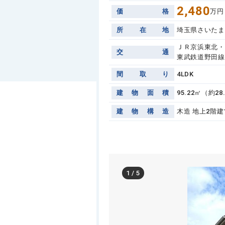
2,480
価
格
万円
所
在
地
埼玉県さいたま
ＪＲ京浜東北・
交
通
東武鉄道野田線
間
取
り
4LDK
建
物
面
積
95.22㎡（約28
建
物
構
造
木造 地上2階建
1
/
5