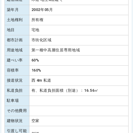
築年月
2002年05月
土地権利
所有権
地目
宅地
都市計画
市街化区域
用途地域
第一種中高層住居専用地域
建ぺい率
60%
容積率
160%
接道状況
西 4m 私道
私道負担
有、私道負担面積（別途）：16.56㎡
駐車場
その他費用
建物状況
空家
引渡し可能