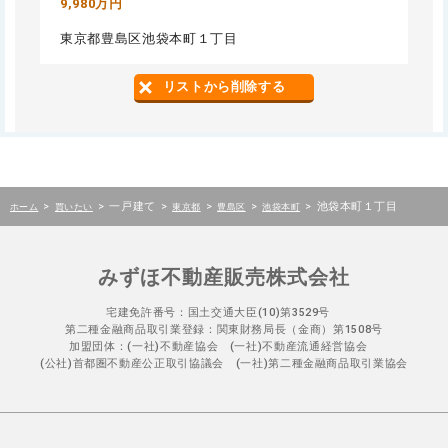
9,980万円
東京都豊島区池袋本町１丁目
リストから削除する
>
>
一戸建て
>
>
>
>
池袋本町１丁目
ホーム
買いたい
東京都
豊島区
池袋本町
みずほ不動産販売株式会社
宅建免許番号：国土交通大臣(10)第3529号
第二種金融商品取引業登録：関東財務局長（金商）第1508号
加盟団体：(一社)不動産協会 (一社)不動産流通経営協会
(公社)首都圏不動産公正取引協議会 (一社)第二種金融商品取引業協会