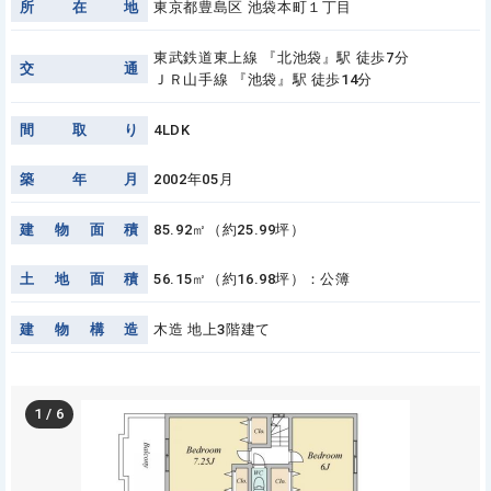
所
在
地
東京都豊島区 池袋本町１丁目
東武鉄道東上線 『北池袋』駅 徒歩7分
交
通
ＪＲ山手線 『池袋』駅 徒歩14分
間
取
り
4LDK
築
年
月
2002年05月
建
物
面
積
85.92㎡（約25.99坪）
土
地
面
積
56.15㎡（約16.98坪）：公簿
建
物
構
造
木造 地上3階建て
1
/
6