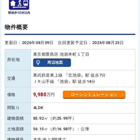
物件概要
更新日：2026年08月09日 次回更新予定日：2026年08月23日
東京都豊島区 池袋本町１丁目
所在地
周辺地図
東武鉄道東上線 『北池袋』駅 徒歩7分
交通
ＪＲ山手線 『池袋』駅 徒歩14分
9,980
価格
万円
ローンシミュレーション
間取り
4LDK
建物面積
85.92㎡（約25.99坪）
土地面積
56.15㎡（約16.98坪）：公簿
建物構造
木造 地上3階建て