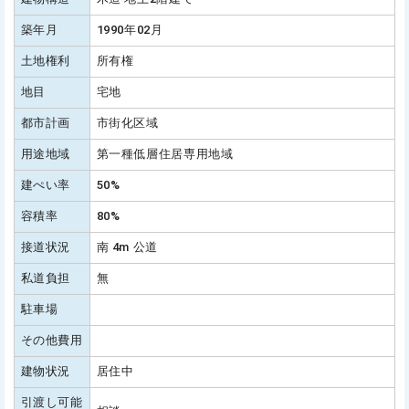
築年月
1990年02月
土地権利
所有権
地目
宅地
都市計画
市街化区域
用途地域
第一種低層住居専用地域
建ぺい率
50%
容積率
80%
接道状況
南 4m 公道
私道負担
無
駐車場
その他費用
建物状況
居住中
引渡し可能