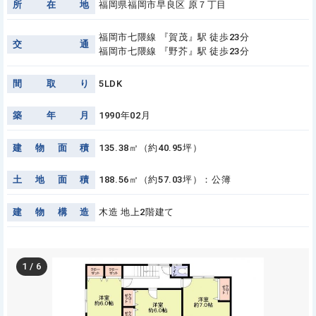
所
在
地
福岡県福岡市早良区 原７丁目
福岡市七隈線 『賀茂』駅 徒歩23分
交
通
福岡市七隈線 『野芥』駅 徒歩23分
間
取
り
5LDK
築
年
月
1990年02月
建
物
面
積
135.38㎡（約40.95坪）
土
地
面
積
188.56㎡（約57.03坪）：公簿
建
物
構
造
木造 地上2階建て
1
/
6