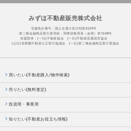
みずほ不動産販売株式会社
宅建免許番号：国土交通大臣(10)第3529号
第二種金融商品取引業登録：関東財務局長（金商）第1508号
加盟団体：(一社)不動産協会 (一社)不動産流通経営協会
(公社)首都圏不動産公正取引協議会 (一社)第二種金融商品取引業協会
買いたい(不動産購入/物件検索)
売りたい(無料査定)
投資用・事業用
知りたい(不動産お役立ち情報)