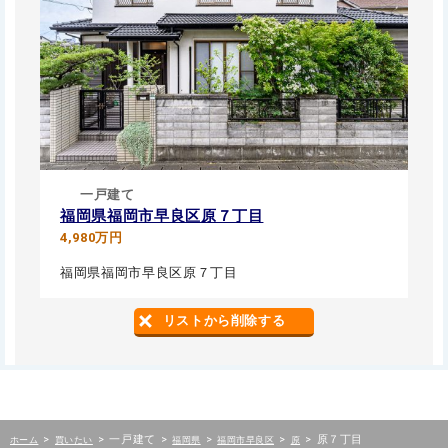
一戸建て
福岡県福岡市早良区原７丁目
4,980万円
福岡県福岡市早良区原７丁目
リストから削除する
>
>
一戸建て
>
>
>
>
原７丁目
ホーム
買いたい
福岡県
福岡市早良区
原