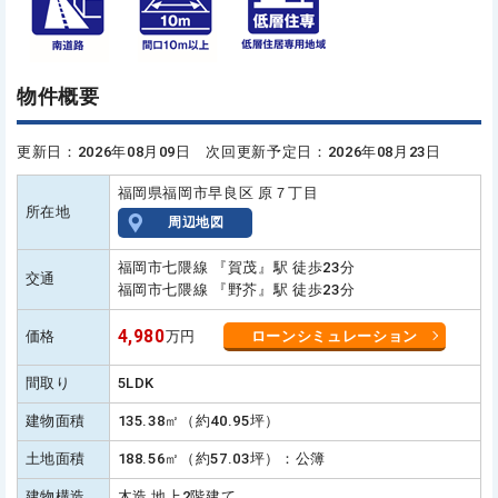
物件概要
更新日：2026年08月09日 次回更新予定日：2026年08月23日
福岡県福岡市早良区 原７丁目
所在地
周辺地図
福岡市七隈線 『賀茂』駅 徒歩23分
交通
福岡市七隈線 『野芥』駅 徒歩23分
4,980
価格
万円
ローンシミュレーション
間取り
5LDK
建物面積
135.38㎡（約40.95坪）
土地面積
188.56㎡（約57.03坪）：公簿
建物構造
木造 地上2階建て