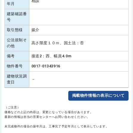
相談
年月
建築確認番
号
取引態様
媒介
公法規制そ
高さ限度１０ｍ、国土法：否
の他
備考
接道2：西、幅員4.0m
物件番号
0017-01343916
建物状況調
－
査日
掲載物件情報の表示について
（ご注意）
価格などの上記の内容は、変更になっている場合があります。
最新の情報は担当の営業センターへお問い合わせください。
未完成物件の場合の築年月は、工事完了予定年月として表示しています。