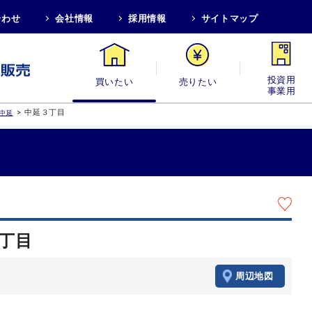
合わせ
会社情報
採用情報
サイトマップ
買いたい
売りたい
投資用・事業
>
中延３丁目
中延
３丁目
周辺地図