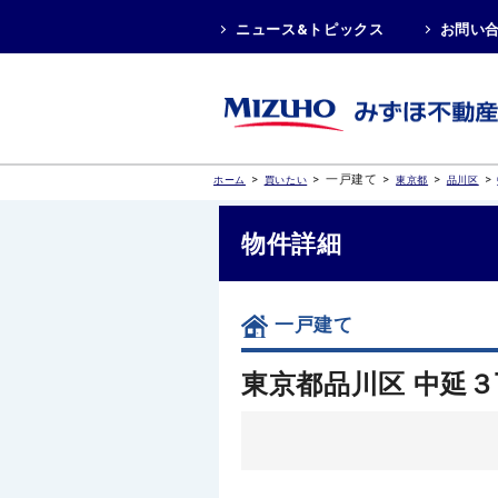
ニュース&トピックス
お問い
>
>
一戸建て
>
>
>
ホーム
買いたい
東京都
品川区
物件詳細
一戸建て
東京都品川区 中延