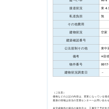
建ぺい率
60%
接道状況
東 4
私道負担
無
その他費用
建物状況
空家
建築確認番号
公法規制その他
東中
備考
※容
物件番号
0017
建物状況調査日
－
（ご注意）
価格などの上記の内容は、変更になっている場
最新の情報は担当の営業センターへお問い合わ
未完成物件の場合の築年月は、工事完了予定年