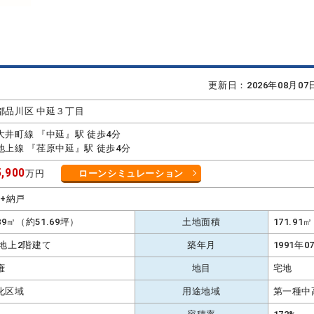
更新日：2026年08月0
都品川区 中延３丁目
大井町線 『中延』駅 徒歩4分
池上線 『荏原中延』駅 徒歩4分
,900
万円
ローンシミュレーション
K+納戸
.89㎡（約51.69坪）
土地面積
171.9
 地上2階建て
築年月
1991年0
権
地目
宅地
化区域
用途地域
第一種中