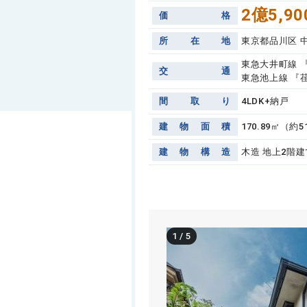
2億5,90
価
格
所
在
地
東京都品川区 
東急大井町線 
交
通
東急池上線 『
間
取
り
4LDK+納戸
建
物
面
積
170.89㎡（約5
建
物
構
造
木造 地上2階建
1
/
5