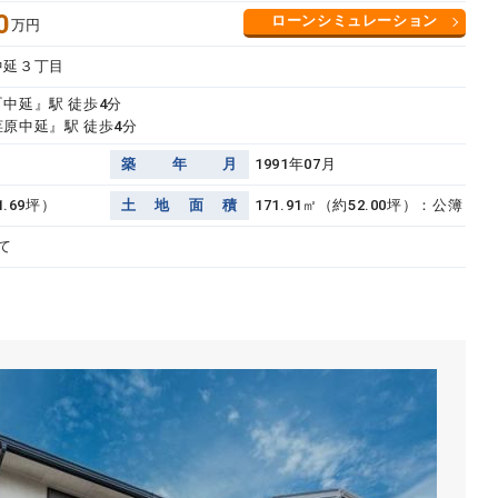
0
ローンシミュレーション
万円
中延３丁目
『中延』駅 徒歩4分
荏原中延』駅 徒歩4分
築
年
月
1991年07月
1.69坪）
土
地
面
積
171.91㎡（約52.00坪）：公簿
て