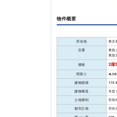
物件概要
所在地
東京
交通
東急
東急
2億5
価格
間取り
4LD
建物面積
170
建物構造
木造
土地権利
所有
都市計画
市街