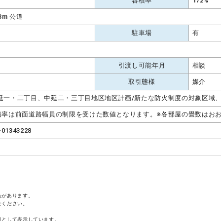
容積率
172%
.3m 公道
駐車場
有
引渡し可能年月
相談
取引態様
媒介
延一・二丁目、中延二・三丁目地区地区計画/新たな防火制度の対象区域
積率は前面道路幅員の制限を受けた数値となります。※各部屋の畳数はお
-01343228
合があります。
せください。
月として表示しています。