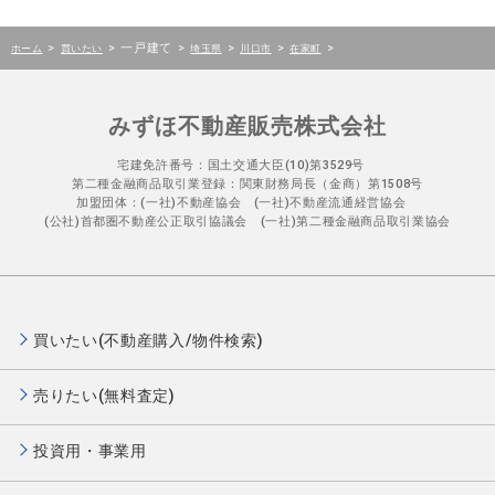
>
>
一戸建て
>
>
>
>
ホーム
買いたい
埼玉県
川口市
在家町
みずほ不動産販売株式会社
宅建免許番号：国土交通大臣(10)第3529号
第二種金融商品取引業登録：関東財務局長（金商）第1508号
加盟団体：(一社)不動産協会 (一社)不動産流通経営協会
(公社)首都圏不動産公正取引協議会 (一社)第二種金融商品取引業協会
買いたい(不動産購入/物件検索)
売りたい(無料査定)
投資用・事業用