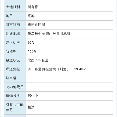
土地権利
所有権
地目
宅地
都市計画
市街化区域
用途地域
第二種中高層住居専用地域
建ぺい率
60%
容積率
160%
接道状況
北西 4m 私道
私道負担
有、私道負担面積（別途）：19.40㎡
駐車場
その他費用
建物状況
居住中
引渡し可能
相談
年月