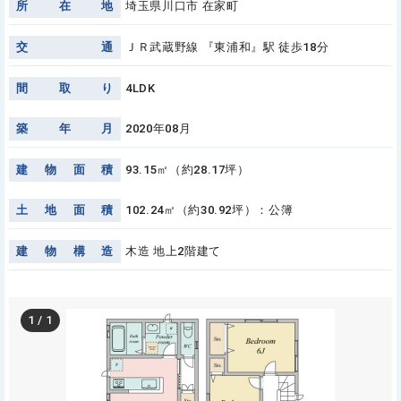
所
在
地
埼玉県川口市 在家町
交
通
ＪＲ武蔵野線 『東浦和』駅 徒歩18分
間
取
り
4LDK
築
年
月
2020年08月
建
物
面
積
93.15㎡（約28.17坪）
土
地
面
積
102.24㎡（約30.92坪）：公簿
建
物
構
造
木造 地上2階建て
1
/
1