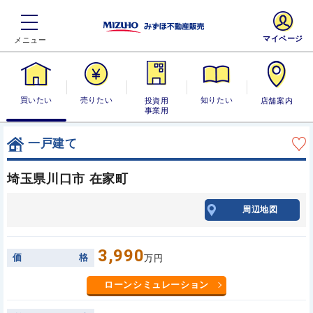
マイページ
買いたい
売りたい
投資用・事業
知りたい
店舗案内
用
一戸建て
埼玉県川口市 在家町
周辺地図
3,990
価
格
万円
ローンシミュレーション