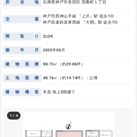
所
在
地
兵庫県神戸市長田区 四番町１丁目
神戸市西神山手線 『上沢』駅 徒歩1分
交
通
神戸高速鉄道東西線 『大開』駅 徒歩7分
間
取
り
2LDK
築
年
月
2023年06月
建
物
面
積
98.73㎡（約29.86坪）
土
地
面
積
48.76㎡（約14.74坪）：公簿
建
物
構
造
木造 地上3階建て
1
/
4