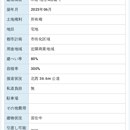
築年月
2023年06月
土地権利
所有権
地目
宅地
都市計画
市街化区域
用途地域
近隣商業地域
建ぺい率
80%
容積率
300%
接道状況
北西 36.6m 公道
私道負担
無
駐車場
その他費用
建物状況
居住中
引渡し可能