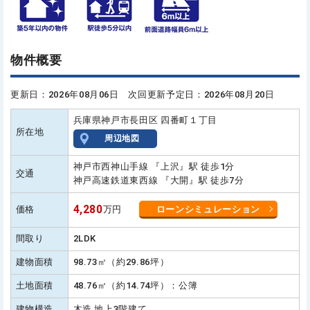
物件概要
更新日：2026年08月06日 次回更新予定日：2026年08月20日
兵庫県神戸市長田区 四番町１丁目
所在地
周辺地図
神戸市西神山手線 『上沢』駅 徒歩1分
交通
神戸高速鉄道東西線 『大開』駅 徒歩7分
4,280
価格
万円
ローンシミュレーション
間取り
2LDK
建物面積
98.73㎡（約29.86坪）
土地面積
48.76㎡（約14.74坪）：公簿
建物構造
木造 地上3階建て