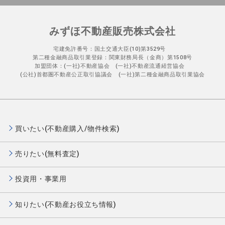
みずほ不動産販売株式会社
宅建免許番号：国土交通大臣(10)第3529号
第二種金融商品取引業登録：関東財務局長（金商）第1508号
加盟団体：(一社)不動産協会 (一社)不動産流通経営協会
(公社)首都圏不動産公正取引協議会 (一社)第二種金融商品取引業協会
買いたい(不動産購入/物件検索)
売りたい(無料査定)
投資用・事業用
知りたい(不動産お役立ち情報)