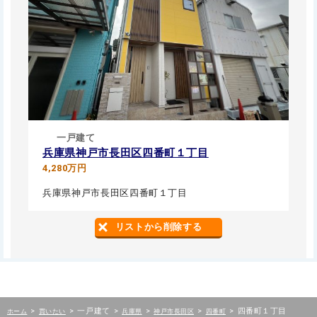
一戸建て
兵庫県神戸市長田区四番町１丁目
4,280万円
兵庫県神戸市長田区四番町１丁目
リストから削除する
>
>
一戸建て
>
>
>
>
四番町１丁目
ホーム
買いたい
兵庫県
神戸市長田区
四番町