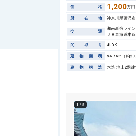
1,200
価
格
万円
所
在
地
神奈川県藤沢市
湘南新宿ライン高
交
通
ＪＲ東海道本線 
間
取
り
4LDK
建
物
面
積
94.74㎡（約28
建
物
構
造
木造 地上2階建
1
/
5