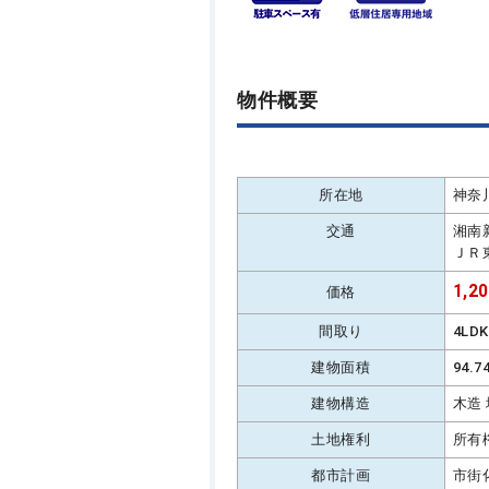
物件概要
所在地
神奈
交通
湘南
ＪＲ
1,2
価格
間取り
4LD
建物面積
94.
建物構造
木造
土地権利
所有
都市計画
市街