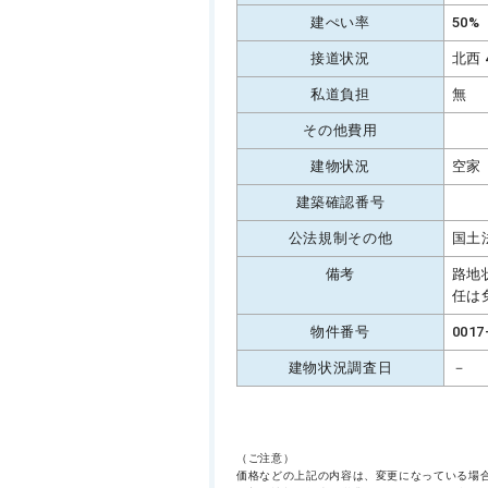
建ぺい率
50%
接道状況
北西 
私道負担
無
その他費用
建物状況
空家
建築確認番号
公法規制その他
国土
備考
路地
任は
物件番号
0017
建物状況調査日
－
（ご注意）
価格などの上記の内容は、変更になっている場