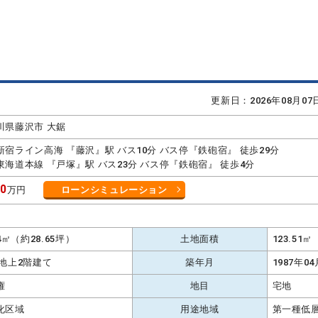
更新日：2026年08月0
川県藤沢市 大鋸
新宿ライン高海 『藤沢』駅 バス10分 バス停『鉄砲宿』 徒歩29分
東海道本線 『戸塚』駅 バス23分 バス停『鉄砲宿』 徒歩4分
00
万円
ローンシミュレーション
K
74㎡（約28.65坪）
土地面積
123.51
 地上2階建て
築年月
1987年04
権
地目
宅地
化区域
用途地域
第一種低