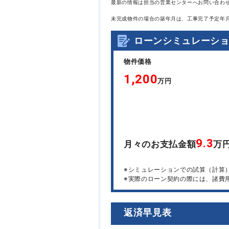
最新の情報は担当の営業センターへお問い合わ
未完成物件の場合の築年月は、工事完了予定年
ローンシミュレーシ
物件価格
1,200
万円
9.3
月々のお支払金額
万
※シミュレーションでの試算（計算
※実際のローン契約の際には、諸費
返済早見表