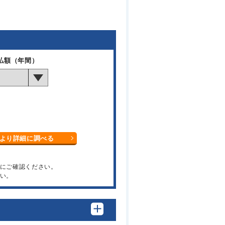
払額（年間）
より詳細に調べる
関にご確認ください。
い。