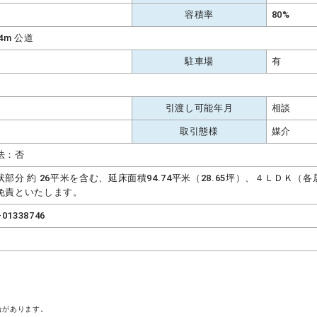
容積率
80%
4m 公道
駐車場
有
引渡し可能年月
相談
取引態様
媒介
法：否
状部分 約 26平米を含む、延床面積94.74平米（28.65坪）、４ＬＤＫ
免責といたします。
-01338746
合があります。