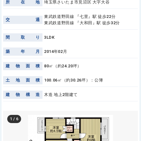
所
在
地
埼玉県さいたま市見沼区 大字大谷
東武鉄道野田線 『七里』駅 徒歩22分
交
通
東武鉄道野田線 『大和田』駅 徒歩32分
間
取
り
3LDK
築
年
月
2014年02月
建
物
面
積
80㎡（約24.20坪）
土
地
面
積
100.06㎡（約30.26坪）：公簿
建
物
構
造
木造 地上2階建て
1
/
6