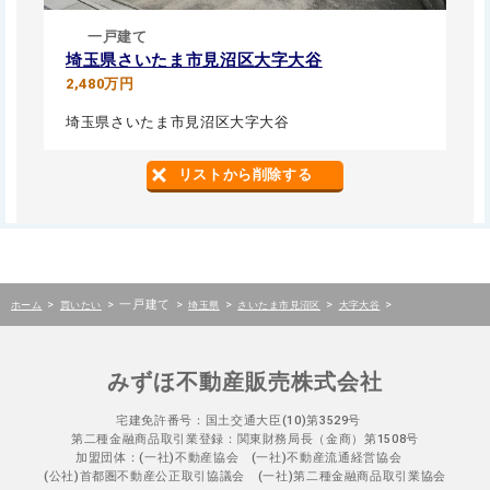
一戸建て
埼玉県さいたま市見沼区大字大谷
2,480万円
埼玉県さいたま市見沼区大字大谷
リストから削除する
>
>
一戸建て
>
>
>
>
ホーム
買いたい
埼玉県
さいたま市見沼区
大字大谷
みずほ不動産販売株式会社
宅建免許番号：国土交通大臣(10)第3529号
第二種金融商品取引業登録：関東財務局長（金商）第1508号
加盟団体：(一社)不動産協会 (一社)不動産流通経営協会
(公社)首都圏不動産公正取引協議会 (一社)第二種金融商品取引業協会