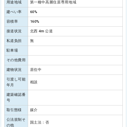
用途地域
第一種中高層住居専用地域
建ぺい率
60%
容積率
160%
接道状況
北西 4m 公道
私道負担
無
駐車場
その他費用
建物状況
居住中
引渡し可能
相談
年月
建築確認番
号
取引態様
媒介
公法規制そ
国土法：否
の他