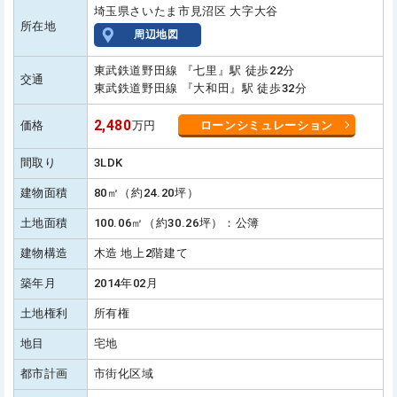
埼玉県さいたま市見沼区 大字大谷
所在地
周辺地図
東武鉄道野田線 『七里』駅 徒歩22分
交通
東武鉄道野田線 『大和田』駅 徒歩32分
2,480
価格
万円
ローンシミュレーション
間取り
3LDK
建物面積
80㎡（約24.20坪）
土地面積
100.06㎡（約30.26坪）：公簿
建物構造
木造 地上2階建て
築年月
2014年02月
土地権利
所有権
地目
宅地
都市計画
市街化区域