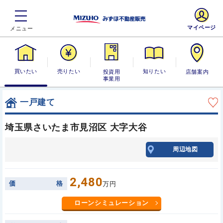
マイページ
買いたい
売りたい
投資用・事業
知りたい
店舗案内
用
一戸建て
埼玉県さいたま市見沼区 大字大谷
周辺地図
2,480
価
格
万円
ローンシミュレーション